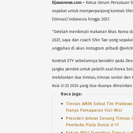
Djawanews.com
–
Ketua Umum Persatuan Sep
sepakat untuk memperpanjang kontrak Shin 
(timnas) Indonesia hingga 2027.
"Setelah menikmati makanan khas Korea da
2027, saya dan coach Shin Tae-yong sepakat
unggahan di akun instagram pribadi @erickt
Kontrak STY sebelumnya berakhir pada Des
jangka pendek untuk pelatih asal Korea Se
meloloskan dua timnas, timnas senior dan t
Asia U-23 2024 yang dua-duanya dimainkan 
Baca Juga:
Timnas AMIN Sebut Tim Prabowo-
Hanya Pemaparan Visi-Misi
Presiden Jokowi Senang Timnas 
Pembuka Piala Dunia U-17
Ketum PSSI Targetkan Timnas Lol