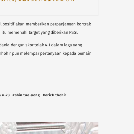
l positif akan memberikan perpanjangan kontrak
n itu memenuhi target yang diberikan PSSI.
ania dengan skor telak 4-1 dalam laga yang
k Thohir pun melempar pertanyaan kepada pemain
a u-23
#shin tae-yong
#erick thohir