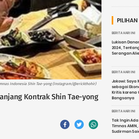
PILIHAN
BERITA HARI INI
Lukisan Dana
2024, Tentang
Serangan Ali
BERITA HARI INI
Jokowi: Saya 
imnas Indonesia Shin Tae-yong (Instagram/@erickthohir)
sebagai Ekon
Kritis karena
panjang Kontrak Shin Tae-yong
Bangsanya
BERITA HARI INI
Tak Ingin Ada 
Timnas AMIN,
Sudirman Sai