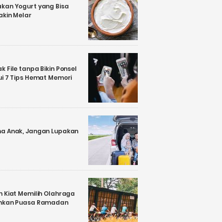
kan Yogurt yang Bisa
akin Melar
 File tanpa Bikin Ponsel
ui 7 Tips Hemat Memori
a Anak, Jangan Lupakan
n Kiat Memilih Olahraga
ankan Puasa Ramadan