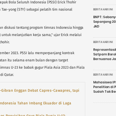
ak Bola Seluruh Indonesia (PSSI) Erick Thohir
Tae-yong (STY) sebagai pelatih tim nasional
BERITA HARI INI
BNPT: Sebanya
Sepanjang 202
JAD
n diskusi tentang program timnas Indonesia hingga
 untuk melanjutkan kerja sama," ujar Erick melalui
hohir.
BERITA HARI INI
Representasi
ember 2023. PSSI lalu memperpanjang kontrak
Satpam Boro
Bernuansa J
latan itu selama enam bulan dengan target
imnas U-23 ke babak gugur Piala Asia 2023 dan Piala
di Qatar.
BERITA HARI INI
Mahasiswa IP
Penelitian d
Gibran Enggan Debat Capres-Cawapres, tapi
Sudah Tak B
Indonesia Tahan Imbang Ekuador di Laga
os Penyisihan Grup Piala Dunia U-17: