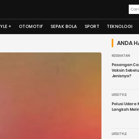
TYLE
OTOMOTIF
SEPAK BOLA
SPORT
TEKNOLOGI
ANDA H
KESEHATAN
Pasangan Cal
Vaksin Sebel
Jenisnya?
LIFESTYLE
Polusi Udara
Langkah Meli
LIFESTYLE