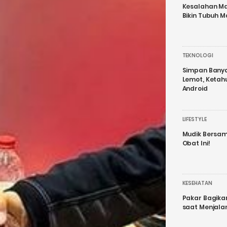
Kesalahan Ma
Bikin Tubuh M
TEKNOLOGI
Simpan Banyak
Lemot, Ketah
Android
LIFESTYLE
Mudik Bersam
Obat Ini!
KESEHATAN
Pakar Bagika
saat Menjal