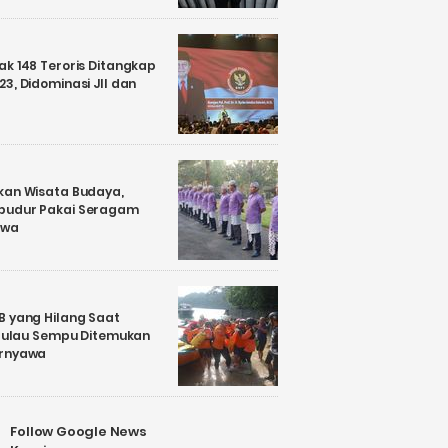
k 148 Teroris Ditangkap
3, Didominasi JII dan
kan Wisata Budaya,
budur Pakai Seragam
awa
B yang Hilang Saat
i Pulau Sempu Ditemukan
ernyawa
Follow Google News