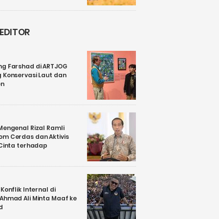
 EDITOR
ng Farshad di ARTJOG
 Konservasi Laut dan
en
Mengenal Rizal Ramli
om Cerdas dan Aktivis
 Cinta terhadap
Konflik Internal di
 Ahmad Ali Minta Maaf ke
d