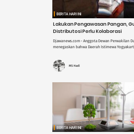
BERITA HARI INI
Lakukan Pengawasan Pangan, Gus
Distributosi Perlu Kolaborasi
Djawanews.com - Anggota Dewan Perwakilan Dae
menegaskan bahwa Daerah Istimewa Yogyakarta 
MS Hadi
BERITA HARI INI