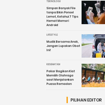
TEKNOLOGI
Simpan Banyak File
tanpa Bikin Ponsel
Lemot, Ketahui 7 Tips
Hemat Memori
Android
LIFESTYLE
Mudik Bersama Anak,
Jangan Lupakan Obat
Ini!
KESEHATAN
Pakar Bagikan Kiat
Memilih Olahraga
saat Menjalankan
Puasa Ramadan
PILIHAN EDITOR