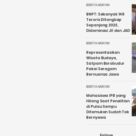
BERITA HARI INI
BNPT: Sebanyak 148
Teroris Ditangkap
Sepanjang 2023,
Didominasi JII dan JAD
BERITA HARI INI
Representasikan
Wisata Budaya,
Satpam Borobudur
Pakai Seragam
Bernuansa Jawa
BERITA HARI INI
Mahasiswa IPB yang
Hilang Saat Penelitian
di Pulau Sempu
Ditemukan Sudah Tak
Bernyawa
Follow