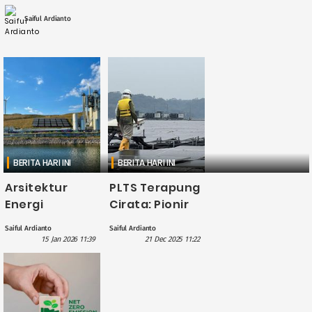
kunjungan kerja ke Kantor Kementerian Energi
dan Sumber Daya Mineral Republik ....
Saiful Ardianto
BERITA HARI INI
BERITA HARI INI
Arsitektur
PLTS Terapung
Energi
Cirata: Pionir
Indonesia:
Transisi Energi
Saiful Ardianto
Saiful Ardianto
Membangun
Hijau di
15 Jan 2026 11:39
21 Dec 2025 11:22
Ketahanan
Indonesia dan
Energi Nasional
ASEAN
yang
Berkelanjutan