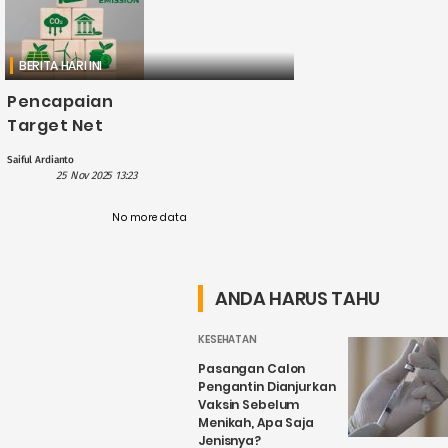
BERITA HARI INI
Pencapaian
Target Net
Zero Indonesia
Saiful Ardianto
Terancam
25 Nov 2025 13:23
Kenaikan Emisi:
Apa yang
No more data
Harus
Diperbaiki?
ANDA HARUS TAHU
KESEHATAN
Pasangan Calon
Pengantin Dianjurkan
Vaksin Sebelum
Menikah, Apa Saja
Jenisnya?