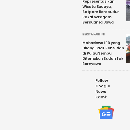
Representasikan
Wisata Budaya,
Satpam Borobudur
Pakai Seragam
Bernuansa Jawa
BERITA HARI INI
Mahasiswa IPB yang
Hilang Saat Penelitian
di Pulau Sempu
Ditemukan Sudah Tak
Bernyawa
Follow
Google
News
Kami: