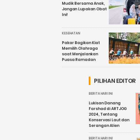
Mudik Bersama Anak,
Jangan Lupakan Obat
Ini!
KESEHATAN
Pakar Bagikan Kiat
Memilih Olahraga
saat Menjalankan
Puasa Ramadan
PILIHAN EDITOR
BERITA HARI INI
Lukisan Danang
Farshad di ARTJOG
2024, Tentang
Konservasi Laut dan
Serangan Alien
BERITA HARI INI