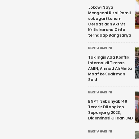
Jokowi: Saya
Mengenal Rizal Ramli
sebagai Ekonom
Cerdas dan Aktivis
Kritis karena Cinta
terhadap Bangsanya
BERITA HARI INI
Tak Ingin Ada Konflik
Internal di Timnas
AMIN, Ahmad Ali Minta
Maaf ke Sudirman
Said
BERITA HARI INI
BNPT: Sebanyak 148
Teroris Ditangkap
Sepanjang 2023,
Didominasi JII dan JAD
BERITA HARI INI