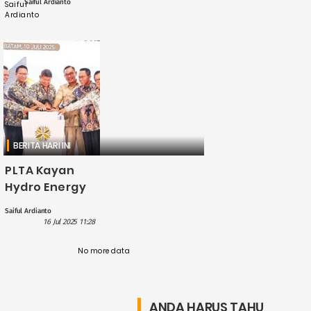
Saiful Ardianto
BERITA HARI INI
PLTA Kayan
Hydro Energy
Disinggung
Saiful Ardianto
Hashim Saat
16 Jul 2025 11:28
Resmikan
Pabrik Timah
No more data
Batam
ANDA HARUS TAHU