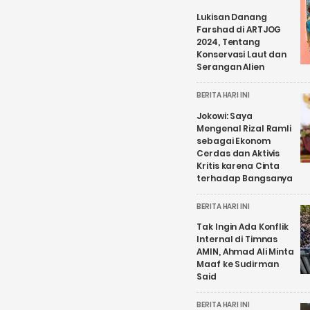
Lukisan Danang
Farshad di ARTJOG
2024, Tentang
Konservasi Laut dan
Serangan Alien
BERITA HARI INI
Jokowi: Saya
Mengenal Rizal Ramli
sebagai Ekonom
Cerdas dan Aktivis
Kritis karena Cinta
terhadap Bangsanya
BERITA HARI INI
Tak Ingin Ada Konflik
Internal di Timnas
AMIN, Ahmad Ali Minta
Maaf ke Sudirman
Said
BERITA HARI INI