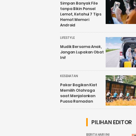
Simpan Banyak File
tanpa Bikin Ponsel
Lemot, Ketahui 7 Tips
Hemat Memori
Android
LIFESTYLE
Mudik Bersama Anak,
Jangan Lupakan Obat
Ini!
KESEHATAN
Pakar Bagikan Kiat
Memilih Olahraga
saat Menjalankan
Puasa Ramadan
PILIHAN EDITOR
BERITA HARI INI