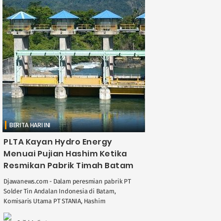
BERITA HARI INI
PLTA Kayan Hydro Energy
Menuai Pujian Hashim Ketika
Resmikan Pabrik Timah Batam
Djawanews.com - Dalam peresmian pabrik PT
Solder Tin Andalan Indonesia di Batam,
Komisaris Utama PT STANIA, Hashim
Djojohadikusumo memberi pujian tinggi
terhadap proyek besar PLTA Kayan ....