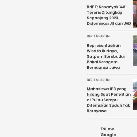
BNPT: Sebanyak 148
Teroris Ditangkap
Sepanjang 2023,
Didominasi JII dan JAD
BERITA HARI INI
Representasikan
Wisata Budaya,
Satpam Borobudur
Pakai Seragam
Bernuansa Jawa
BERITA HARI INI
Mahasiswa IPB yang
Hilang Saat Penelitian
di Pulau Sempu
Ditemukan Sudah Tak
Bernyawa
Follow
Google