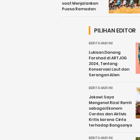
saat Menjalankan
Puasa Ramadan
PILIHAN EDITOR
BERITA HARI INI
Lukisan Danang
Farshad di ARTJOG
2024, Tentang
Konservasi Laut dan
Serangan Alien
BERITA HARI INI
Jokowi: Saya
Mengenal Rizal Ramli
sebagai Ekonom
Cerdas dan Aktivis
Kritis karena Cinta
terhadap Bangsanya
BERITA HARI INI