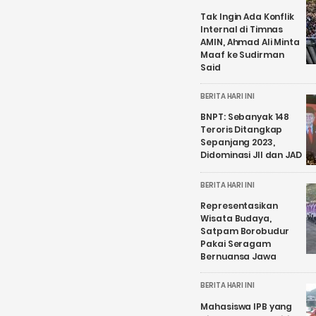
Tak Ingin Ada Konflik
Internal di Timnas
AMIN, Ahmad Ali Minta
Maaf ke Sudirman
Said
BERITA HARI INI
BNPT: Sebanyak 148
Teroris Ditangkap
Sepanjang 2023,
Didominasi JII dan JAD
BERITA HARI INI
Representasikan
Wisata Budaya,
Satpam Borobudur
Pakai Seragam
Bernuansa Jawa
BERITA HARI INI
Mahasiswa IPB yang