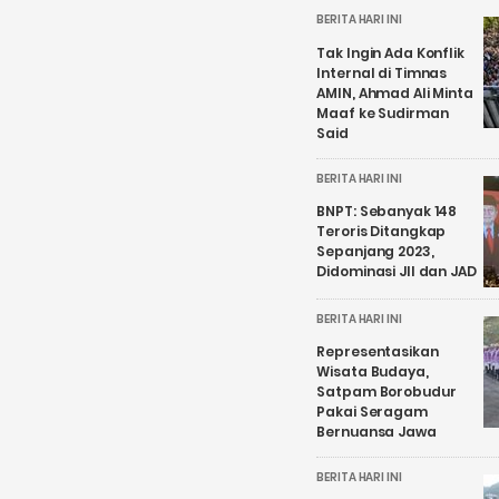
BERITA HARI INI
Tak Ingin Ada Konflik
Internal di Timnas
AMIN, Ahmad Ali Minta
Maaf ke Sudirman
Said
BERITA HARI INI
BNPT: Sebanyak 148
Teroris Ditangkap
Sepanjang 2023,
Didominasi JII dan JAD
BERITA HARI INI
Representasikan
Wisata Budaya,
Satpam Borobudur
Pakai Seragam
Bernuansa Jawa
BERITA HARI INI