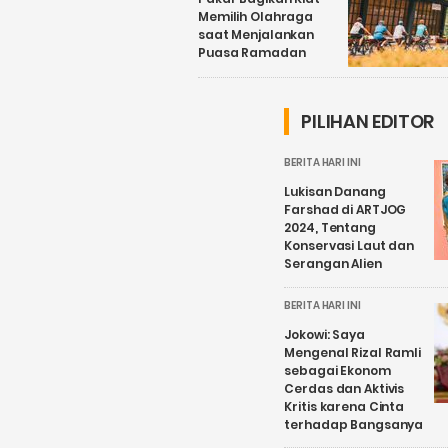
Memilih Olahraga
saat Menjalankan
Puasa Ramadan
PILIHAN EDITOR
BERITA HARI INI
Lukisan Danang
Farshad di ARTJOG
2024, Tentang
Konservasi Laut dan
Serangan Alien
BERITA HARI INI
Jokowi: Saya
Mengenal Rizal Ramli
sebagai Ekonom
Cerdas dan Aktivis
Kritis karena Cinta
terhadap Bangsanya