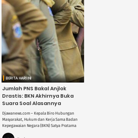
BERITA HARI INI
Jumlah PNS Bakal Anjlok
Drastis: BKN Akhirnya Buka
Suara Soal Alasannya
Djawanews.com – Kepala Biro Hubungan
Masyarakat, Hukum dan Kerja Sama Badan
Kepegawaian Negara (BKN) Satya Pratama
mengatakan faktor utama jumlah Pegawai
Negeri Sipil (PNS) akan menurun karena ....