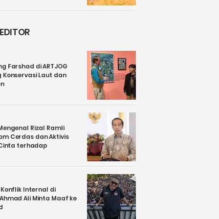
 EDITOR
ng Farshad di ARTJOG
 Konservasi Laut dan
en
Mengenal Rizal Ramli
om Cerdas dan Aktivis
 Cinta terhadap
Konflik Internal di
 Ahmad Ali Minta Maaf ke
d