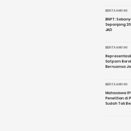
BERITA HARI INI
BNPT: Sebanya
Sepanjang 202
JAD
BERITA HARI INI
Representasi
Satpam Boro
Bernuansa J
BERITA HARI INI
Mahasiswa IP
Penelitian d
Sudah Tak B