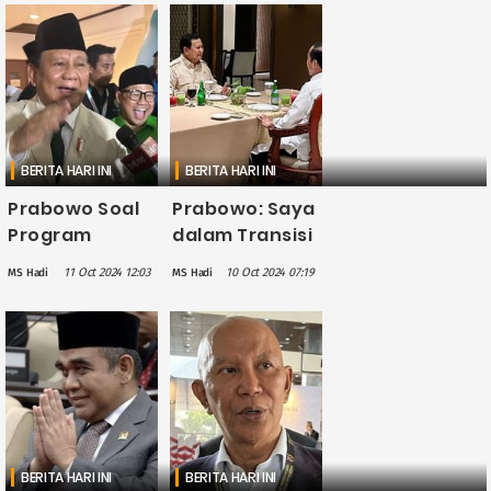
Silaturahmi,
46
Kebersamaan
Kementerian
dan
Keberlanjutan
BERITA HARI INI
BERITA HARI INI
Prabowo Soal
Prabowo: Saya
Program
dalam Transisi
Makan Bergizi
Ini Merasa
11 Oct 2024 12:03
10 Oct 2024 07:19
MS Hadi
MS Hadi
Gratis: Bukan
Sangat
Mencari
Dibantu oleh
Popularitas, Ini
Pak Jokowi dan
Masalah
Timnya
Strategis
BERITA HARI INI
BERITA HARI INI