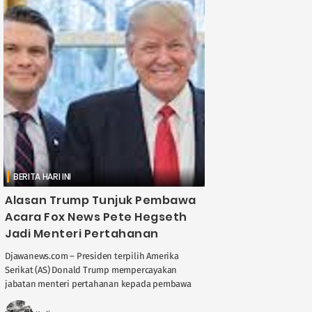
BERITA HARI INI
Alasan Trump Tunjuk Pembawa
Acara Fox News Pete Hegseth
Jadi Menteri Pertahanan
Djawanews.com – Presiden terpilih Amerika
Serikat (AS) Donald Trump mempercayakan
jabatan menteri pertahanan kepada pembawa
acara Fox News Channel Pete Hegseth. "Pete
tangguh, cerdas, dan benar-benar percaya ....