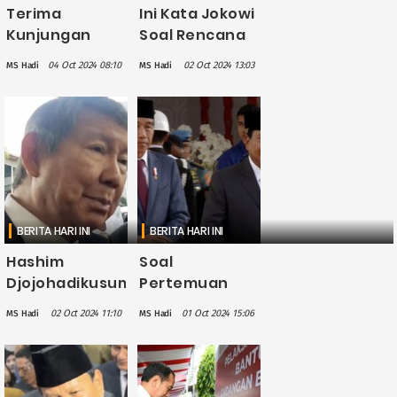
Terima
Ini Kata Jokowi
Kunjungan
Soal Rencana
Pimpinan DPD,
Pertemuan
04 Oct 2024 08:10
02 Oct 2024 13:03
MS Hadi
MS Hadi
Prabowo
Prabowo
Tegaskan
dengan
Bakal Beri yang
Megawati
Terbaik untuk
Rakyat
BERITA HARI INI
BERITA HARI INI
Hashim
Soal
Djojohadikusumo
Pertemuan
Sebut
dengan
02 Oct 2024 11:10
01 Oct 2024 15:06
MS Hadi
MS Hadi
Prabowo
Megawati,
Sudah
Prabowo:
Menunggu 2
Mudah-
Tahun
mudahan