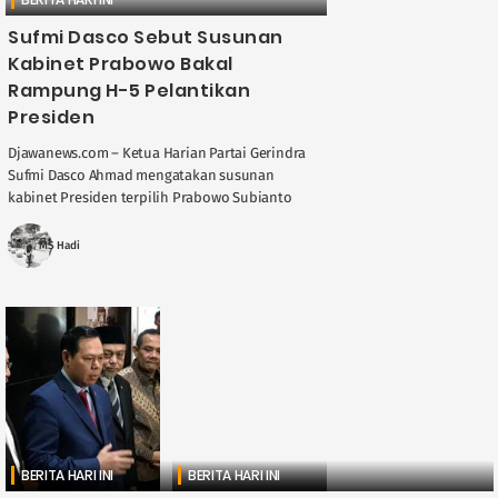
Sufmi Dasco Sebut Susunan
Kabinet Prabowo Bakal
Rampung H-5 Pelantikan
Presiden
Djawanews.com – Ketua Harian Partai Gerindra
Sufmi Dasco Ahmad mengatakan susunan
kabinet Presiden terpilih Prabowo Subianto
baru bisa dipastikan lima hari sebelum
pelantikan. Namum, kata Dasco, hal ....
MS Hadi
BERITA HARI INI
BERITA HARI INI