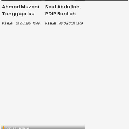
Ahmad Muzani
Said Abdullah
Tanggapi Isu
PDIP Bantah
Bakal Jadi
Pertemuan
05 Oct 2024 15:06
05 Oct 2024 12:09
MS Hadi
MS Hadi
Mensesneg di
Megawati dan
Kabinet
Prabowo
Prabowo:
Bahas Koalisi
Sekarang Saya
Ketua MPR
BERITA HARI INI