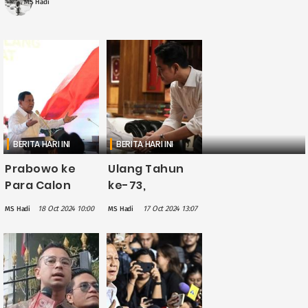
MS Hadi
BERITA HARI INI
BERITA HARI INI
Prabowo ke
Ulang Tahun
Para Calon
ke-73,
Menteri dan
Prabowo
18 Oct 2024 10:00
17 Oct 2024 13:07
MS Hadi
MS Hadi
Wamen: Tidak
Unggah
Cocok dengan
Momen
Gagasan Saya,
Kebersamaan
Mundur dari
saat
Sekarang!
Pembekalan
Calon Menteri