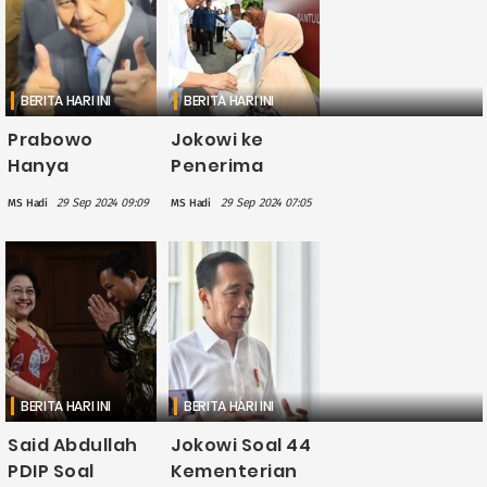
Bertemu
Sebelum
Megawati
Pelantikan
BERITA HARI INI
BERITA HARI INI
Prabowo
Jokowi ke
Hanya
Penerima
Acungkan Dua
Bansos Beras:
29 Sep 2024 09:09
29 Sep 2024 07:05
MS Hadi
MS Hadi
Jempol Saat
Kalau Ketemu
Ditanya Soal
Pak Prabowo,
Pelantikan
Minta
Presiden 20
Dilanjutkan
Oktober
Bantuannya
BERITA HARI INI
BERITA HARI INI
Said Abdullah
Jokowi Soal 44
PDIP Soal
Kementerian