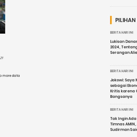
PILIHAN
BERITA HARI INI
Lukisan Dana
2024, Tentang
Serangan Ali
:21
BERITA HARI INI
o more data
Jokowi: Saya 
sebagai Ekon
Kritis karena
Bangsanya
BERITA HARI INI
Tak Ingin Ada 
Timnas AMIN,
Sudirman Sai