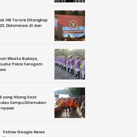
k 148 Teroris Ditangkap
3, Didominasi JII dan
kan Wisata Budaya,
budur Pakai Seragam
awa
B yang Hilang Saat
i Pulau Sempu Ditemukan
ernyawa
Follow Google News