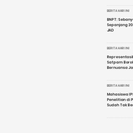
BERITA HARI INI
BNPT: Sebanya
Sepanjang 202
JAD
BERITA HARI INI
Representasi
Satpam Boro
Bernuansa J
BERITA HARI INI
Mahasiswa IP
Penelitian d
Sudah Tak B