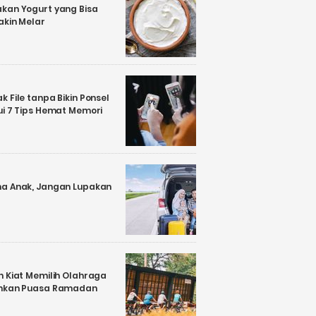
kan Yogurt yang Bisa
akin Melar
 File tanpa Bikin Ponsel
ui 7 Tips Hemat Memori
a Anak, Jangan Lupakan
n Kiat Memilih Olahraga
ankan Puasa Ramadan