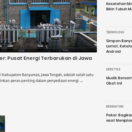
Kesalahan Ma
Bikin Tubuh M
TEKNOLOGI
Simpan Banyak
Lemot, Ketah
Android
er: Pusat Energi Terbarukan di Jawa
LIFESTYLE
di Kabupaten Banyumas, Jawa Tengah, adalah salah satu
Mudik Bersam
inkan peran penting dalam penyediaan energi ....
Obat Ini!
KESEHATAN
Pakar Bagika
saat Menjal