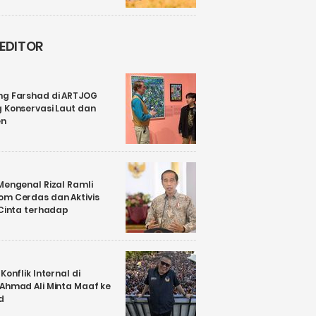
 EDITOR
ng Farshad di ARTJOG
 Konservasi Laut dan
en
Mengenal Rizal Ramli
om Cerdas dan Aktivis
 Cinta terhadap
Konflik Internal di
 Ahmad Ali Minta Maaf ke
d