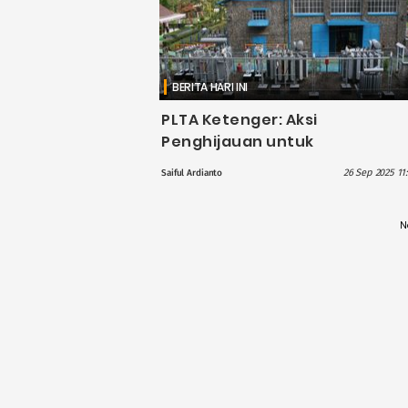
BERITA HARI INI
PLTA Ketenger: Aksi
Penghijauan untuk
Keberlanjutan Pasokan Air
26 Sep 2025 11
Saiful Ardianto
Bersih dan Berkelanjutan!
N