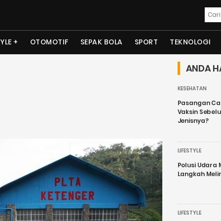
TYLE
OTOMOTIF
SEPAK BOLA
SPORT
TEKNOLOGI
ANDA H
KESEHATAN
Pasangan Cal
Vaksin Sebel
Jenisnya?
LIFESTYLE
Polusi Udara
Langkah Meli
LIFESTYLE