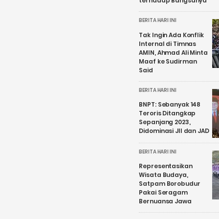
terhadap Bangsanya
BERITA HARI INI
Tak Ingin Ada Konflik
Internal di Timnas
AMIN, Ahmad Ali Minta
Maaf ke Sudirman
Said
BERITA HARI INI
BNPT: Sebanyak 148
Teroris Ditangkap
Sepanjang 2023,
Didominasi JII dan JAD
BERITA HARI INI
Representasikan
Wisata Budaya,
Satpam Borobudur
Pakai Seragam
Bernuansa Jawa