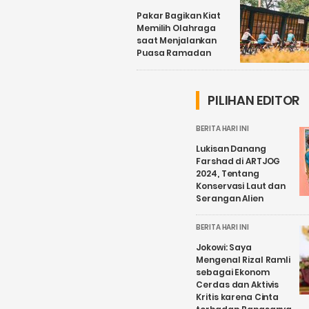
Pakar Bagikan Kiat
Memilih Olahraga
saat Menjalankan
Puasa Ramadan
PILIHAN EDITOR
BERITA HARI INI
Lukisan Danang
Farshad di ARTJOG
2024, Tentang
Konservasi Laut dan
Serangan Alien
BERITA HARI INI
Jokowi: Saya
Mengenal Rizal Ramli
sebagai Ekonom
Cerdas dan Aktivis
Kritis karena Cinta