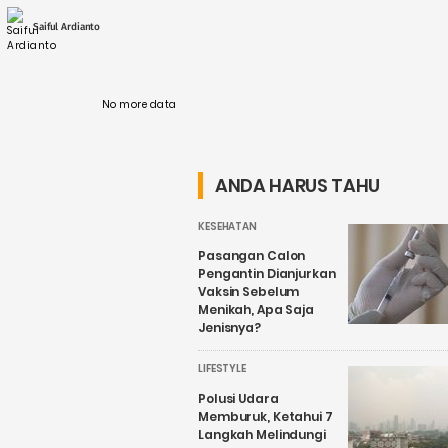
pengembangan Pembangkit Listrik Tenaga
Surya (PLTS) Terapung. Salah satu langkah ....
Saiful Ardianto
No more data
ANDA HARUS TAHU
KESEHATAN
Pasangan Calon
Pengantin Dianjurkan
Vaksin Sebelum
Menikah, Apa Saja
Jenisnya?
LIFESTYLE
Polusi Udara
Memburuk, Ketahui 7
Langkah Melindungi