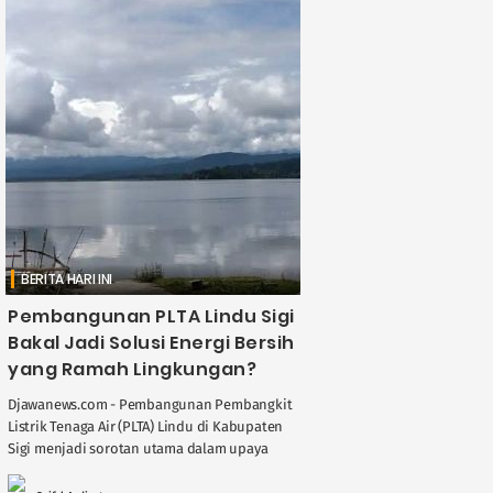
BERITA HARI INI
Pembangunan PLTA Lindu Sigi
Bakal Jadi Solusi Energi Bersih
yang Ramah Lingkungan?
Djawanews.com - Pembangunan Pembangkit
Listrik Tenaga Air (PLTA) Lindu di Kabupaten
Sigi menjadi sorotan utama dalam upaya
mendukung keberlanjutan energi di
Indonesia. Proyek yang tengah dalam ....