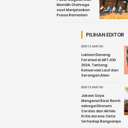
Memilih Olahraga
saat Menjalankan
Puasa Ramadan
PILIHAN EDITOR
BERITA HARI INI
Lukisan Danang
Farshad di ARTJOG
2024, Tentang
Konservasi Laut dan
Serangan Alien
BERITA HARI INI
Jokowi: Saya
Mengenal Rizal Ramli
sebagai Ekonom
Cerdas dan Aktivis
Kritis karena Cinta
terhadap Bangsanya