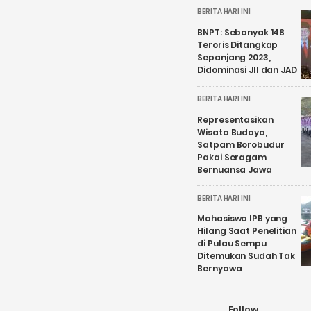
BERITA HARI INI
BNPT: Sebanyak 148
Teroris Ditangkap
Sepanjang 2023,
Didominasi JII dan JAD
BERITA HARI INI
Representasikan
Wisata Budaya,
Satpam Borobudur
Pakai Seragam
Bernuansa Jawa
BERITA HARI INI
Mahasiswa IPB yang
Hilang Saat Penelitian
di Pulau Sempu
Ditemukan Sudah Tak
Bernyawa
Follow