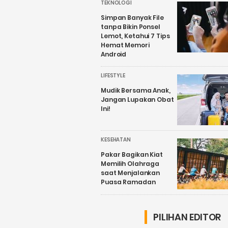
TEKNOLOGI
Simpan Banyak File
tanpa Bikin Ponsel
Lemot, Ketahui 7 Tips
Hemat Memori
Android
LIFESTYLE
Mudik Bersama Anak,
Jangan Lupakan Obat
Ini!
KESEHATAN
Pakar Bagikan Kiat
Memilih Olahraga
saat Menjalankan
Puasa Ramadan
PILIHAN EDITOR