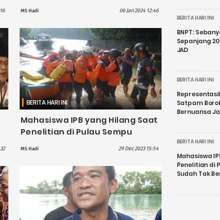
Kupang NTT Berkurang
:16
06 Jan 2024 12:46
MS Hadi
BERITA HARI INI
BNPT: Sebanya
Sepanjang 202
JAD
BERITA HARI INI
Representasi
BERITA HARI INI
Satpam Boro
Bernuansa J
Mahasiswa IPB yang Hilang Saat
Penelitian di Pulau Sempu
Ditemukan Sudah Tak Bernyawa
BERITA HARI INI
:32
29 Dec 2023 15:54
MS Hadi
Mahasiswa IP
Penelitian d
Sudah Tak B