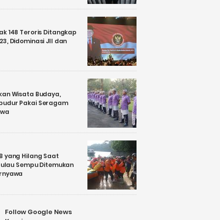
k 148 Teroris Ditangkap
3, Didominasi JII dan
kan Wisata Budaya,
budur Pakai Seragam
awa
B yang Hilang Saat
i Pulau Sempu Ditemukan
ernyawa
Follow Google News