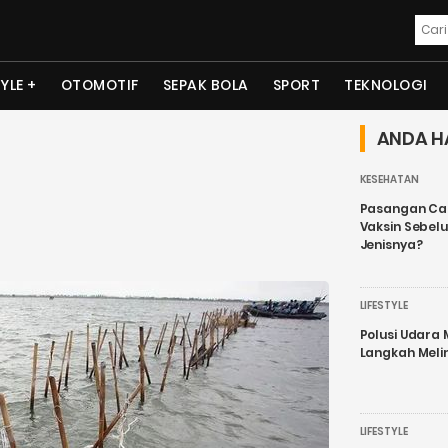
TYLE
OTOMOTIF
SEPAK BOLA
SPORT
TEKNOLOGI
ANDA H
KESEHATAN
Pasangan Cal
Vaksin Sebel
Jenisnya?
LIFESTYLE
Polusi Udara
Langkah Meli
LIFESTYLE