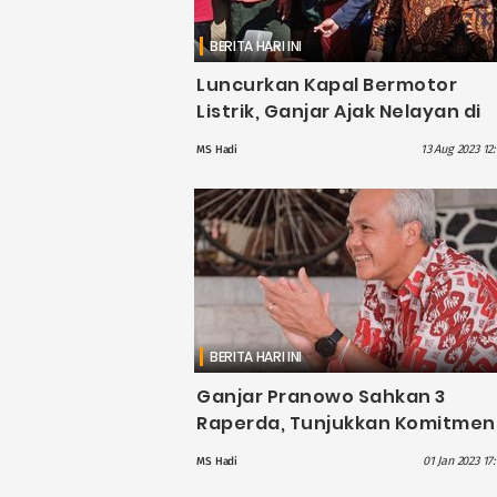
BERITA HARI INI
Luncurkan Kapal Bermotor
Listrik, Ganjar Ajak Nelayan di
Jateng Berani Lakukan
13 Aug 2023 12
MS Hadi
Transformasi Energi
BERITA HARI INI
Ganjar Pranowo Sahkan 3
Raperda, Tunjukkan Komitmen
Lindungi Nelayan, Petani Gar
01 Jan 2023 17
MS Hadi
hingga Disabilitas