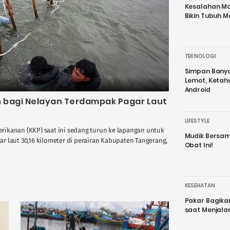
Kesalahan Ma
Bikin Tubuh M
TEKNOLOGI
Simpan Banyak
Lemot, Ketah
Android
 bagi Nelayan Terdampak Pagar Laut
LIFESTYLE
ikanan (KKP) saat ini sedang turun ke lapangan untuk
Mudik Bersam
r laut 30,16 kilometer di perairan Kabupaten Tangerang,
Obat Ini!
KESEHATAN
Pakar Bagika
saat Menjal