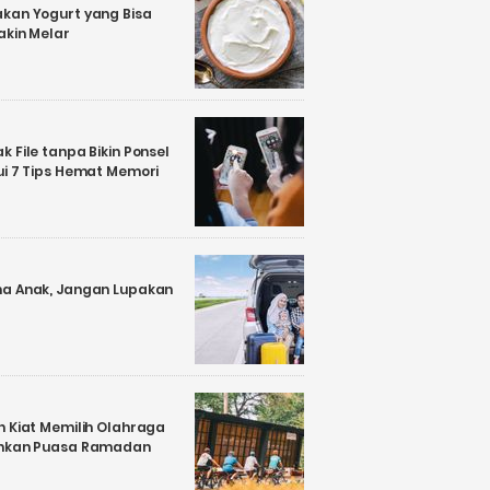
kan Yogurt yang Bisa
akin Melar
 File tanpa Bikin Ponsel
ui 7 Tips Hemat Memori
a Anak, Jangan Lupakan
n Kiat Memilih Olahraga
ankan Puasa Ramadan