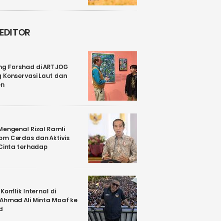
 EDITOR
ng Farshad di ARTJOG
 Konservasi Laut dan
en
Mengenal Rizal Ramli
om Cerdas dan Aktivis
 Cinta terhadap
Konflik Internal di
 Ahmad Ali Minta Maaf ke
d