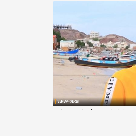
SERBA-SERBI
Nelayan Ini Tajir Mendadak Usa
Bangkai Ikan Paus
Djawanews.com - Sekelompok nelayan jadi taj
karun itu berupa muntahan paus senilai Rp20 mil