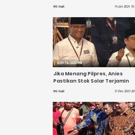
Terombang-ambing di Laut
14 Jan 2024 15
MS Hadi
BERITA HARI INI
Jika Menang Pilpres, Anies
Pastikan Stok Solar Terjamin
hingga Permudah Izin Melaut
31 Dec 2023 20
MS Hadi
untuk Nelayan