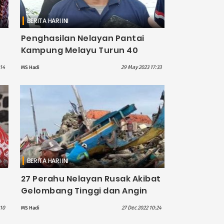
BERITA HARI INI
Penghasilan Nelayan Pantai
Kampung Melayu Turun 40
Persen usai Tercemar 7 Ton
:14
29 May 2023 17:33
MS Hadi
Limbah Minyak Hitam
BERITA HARI INI
27 Perahu Nelayan Rusak Akibat
Gelombang Tinggi dan Angin
am
Kencang di Pesisir Pamekasan
:10
27 Dec 2022 10:24
MS Hadi