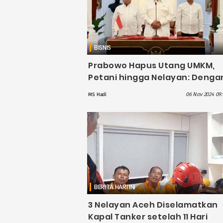
BISNIS
Prabowo Hapus Utang UMKM,
Petani hingga Nelayan: Denga
Ini, Mereka Dapat Meneruskan
06 Nov 2024 09:
MS Hadi
Usaha
BERITA HARI INI
3 Nelayan Aceh Diselamatkan
Kapal Tanker setelah 11 Hari