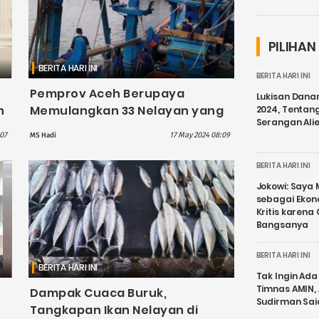
PILIHAN
BERITA HARI INI
BERITA HARI INI
Pemprov Aceh Berupaya
Lukisan Dana
n
Memulangkan 33 Nelayan yang
2024, Tentang
Serangan Ali
Dibebaskan Otoritas Thailand
07
17 May 2024 08:09
MS Hadi
BERITA HARI INI
Jokowi: Saya 
sebagai Ekon
Kritis karena
Bangsanya
BERITA HARI INI
BERITA HARI INI
Tak Ingin Ada 
Timnas AMIN,
Dampak Cuaca Buruk,
Sudirman Sai
Tangkapan Ikan Nelayan di