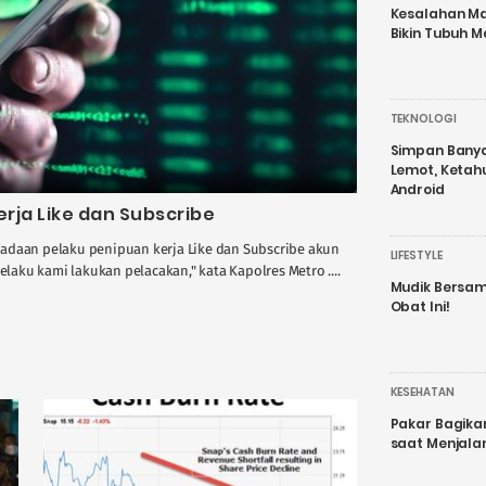
Kesalahan Ma
Bikin Tubuh M
TEKNOLOGI
Simpan Banyak
Lemot, Ketah
Android
erja Like dan Subscribe
adaan pelaku penipuan kerja Like dan Subscribe akun
LIFESTYLE
aku kami lakukan pelacakan," kata Kapolres Metro ....
Mudik Bersam
Obat Ini!
KESEHATAN
Pakar Bagika
saat Menjal