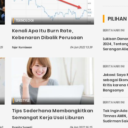
PILIHAN
TEKNOLOGI
Kenali Apa Itu Burn Rate,
BERITA HARI INI
Kebenaran Dibalik Perusaan
Lukisan Dana
Startup Bakar Duit?
2024, Tentang
35
04 Jun 2022 13:39
Fajar Kurniawan
Serangan Ali
BERITA HARI INI
Jokowi: Saya 
sebagai Ekon
Kritis karena
Bangsanya
LIFESTYLE
BERITA HARI INI
Tips Sederhana Membangkitkan
Tak Ingin Ada 
Timnas AMIN,
Semangat Kerja Usai Liburan
Sudirman Sai
:40
04 Jan 2022 16:15
Puspita Susanti