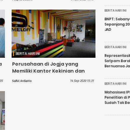
BERITA HARI INI
BNPT: Sebanya
Sepanjang 202
JAD
BERITA HARI INI
BERITA HARI INI
Representasi
Satpam Boro
a
Perusahaan di Jogja yang
Bernuansa J
Memiliki Kantor Kekinian dan
Nyaman
:05
14 Sep 2020 15:31
Saiful Ardianto
BERITA HARI INI
Mahasiswa IP
Penelitian d
Sudah Tak B