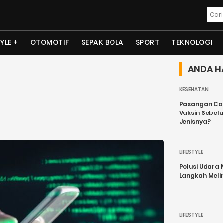
TYLE
OTOMOTIF
SEPAK BOLA
SPORT
TEKNOLOGI
ANDA H
KESEHATAN
Pasangan Cal
Vaksin Sebel
Jenisnya?
LIFESTYLE
Polusi Udara
Langkah Meli
LIFESTYLE