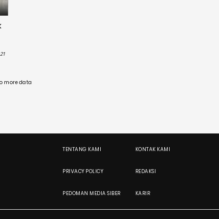
k
:21
o more data
TENTANG KAMI
KONTAK KAMI
PRIVACY POLICY
REDAKSI
PEDOMAN MEDIA SIBER
KARIR