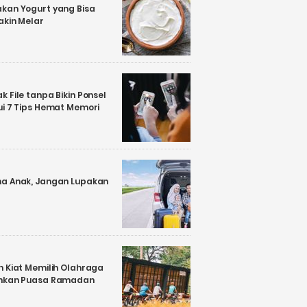
kan Yogurt yang Bisa
akin Melar
 File tanpa Bikin Ponsel
ui 7 Tips Hemat Memori
a Anak, Jangan Lupakan
n Kiat Memilih Olahraga
ankan Puasa Ramadan