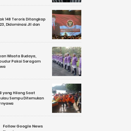
k 148 Teroris Ditangkap
3, Didominasi JII dan
kan Wisata Budaya,
budur Pakai Seragam
awa
B yang Hilang Saat
i Pulau Sempu Ditemukan
ernyawa
Follow Google News