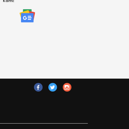
Kami:
fb
tw
ig