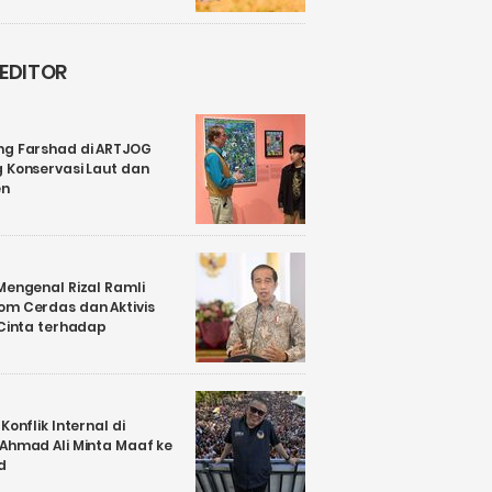
 EDITOR
ng Farshad di ARTJOG
 Konservasi Laut dan
en
Mengenal Rizal Ramli
om Cerdas dan Aktivis
 Cinta terhadap
Konflik Internal di
 Ahmad Ali Minta Maaf ke
d