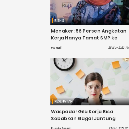
BISNIS
Menaker: 56 Persen Angkatan
Kerja Hanya Tamat SMP ke
Bawah, Tamatan SMA hingga
25 Nov 2022 14:
MS Hadi
Sarjana Banyak Nganggur
KESEHATAN
Waspada! Gila Kerja Bisa
Sebabkan Gagal Jantung
23 Feb 2022 07
Puspita Susanti