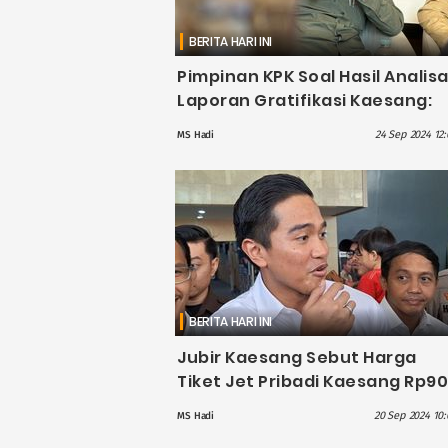
BERITA HARI INI
Pimpinan KPK Soal Hasil Analis
Laporan Gratifikasi Kaesang:
Pencegahan Saja yang
24 Sep 2024 12:
MS Hadi
Umumkan
BERITA HARI INI
Jubir Kaesang Sebut Harga
Tiket Jet Pribadi Kaesang Rp90
Juta per Orang Masih Taksiran
20 Sep 2024 10:
MS Hadi
Sementara