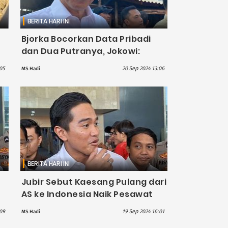
BERITA HARI INI
a
Bjorka Bocorkan Data Pribadi
dan Dua Putranya, Jokowi:
Segera Dimitigasi Semuanya
05
20 Sep 2024 13:06
MS Hadi
BERITA HARI INI
Jubir Sebut Kaesang Pulang dari
AS ke Indonesia Naik Pesawat
Komersil
09
19 Sep 2024 16:01
MS Hadi