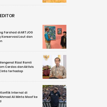
 EDITOR
ng Farshad di ARTJOG
 Konservasi Laut dan
en
Mengenal Rizal Ramli
om Cerdas dan Aktivis
 Cinta terhadap
Konflik Internal di
 Ahmad Ali Minta Maaf ke
d