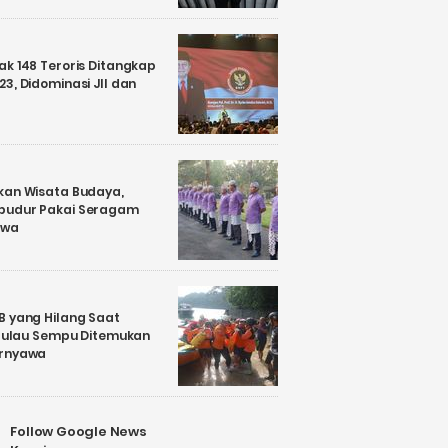
k 148 Teroris Ditangkap
3, Didominasi JII dan
kan Wisata Budaya,
budur Pakai Seragam
awa
B yang Hilang Saat
i Pulau Sempu Ditemukan
ernyawa
Follow Google News