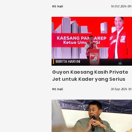
Tansahayu
16 Oct 2024 09:
MS Hadi
BERITA HARI INI
Guyon Kaesang Kasih Private
Jet untuk Kader yang Serius
Menangkan Ridwan Kamil-
30 Sep 2024 10:
MS Hadi
Suswono