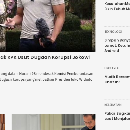
Kesalahan Ma
Bikin Tubuh M
TEKNOLOGI
Simpan Banyak
Lemot, Ketah
Android
sak KPK Usut Dugaan Korupsi Jokowi
LIFESTYLE
abung dalam Nurani 98 mendesak Komisi Pemberantasan
Mudik Bersam
 dugaan korupsi yang melibatkan Presiden Joko Widodo
Obat Ini!
KESEHATAN
Pakar Bagika
saat Menjal