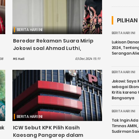
PILIHAN
BERITA HARI INI
BERITA HARI INI
Beredar Rekaman Suara Mirip
Lukisan Dana
Jokowi soal Ahmad Luthi,
2024, Tentang
Serangan Ali
Ajudan: Hoaks
08
03 Dec 2024 15:11
MS Hadi
BERITA HARI INI
Jokowi: Saya 
sebagai Ekon
Kritis karena
Bangsanya
BERITA HARI INI
BERITA HARI INI
Tak Ingin Ada 
Timnas AMIN,
ak
ICW Sebut KPK Pilih Kasih
Sudirman Sai
Kaesang Pangarep dalam