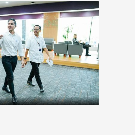
m Kaesang Sebut Penumpang Jet
si (KPK) menjelaskan jumlah penumpang pesawat jet
arep ke Amerika Serikat. Kaesang disebut pergi