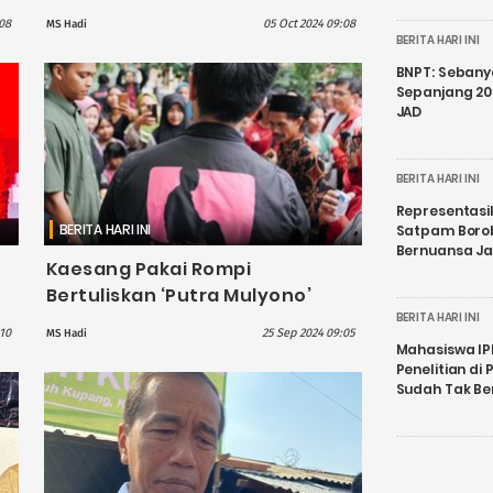
Pengusutan Kasus Dugaan
08
05 Oct 2024 09:08
MS Hadi
Gratifikasi Jet Pribadi
BERITA HARI INI
BNPT: Sebanya
Sepanjang 202
JAD
BERITA HARI INI
Representasi
BERITA HARI INI
Satpam Boro
Bernuansa J
Kaesang Pakai Rompi
Bertuliskan ‘Putra Mulyono’
Saat Kunjungi Rumah Warga di
BERITA HARI INI
10
25 Sep 2024 09:05
MS Hadi
Jambe Tangerang
Mahasiswa IP
Penelitian d
Sudah Tak B