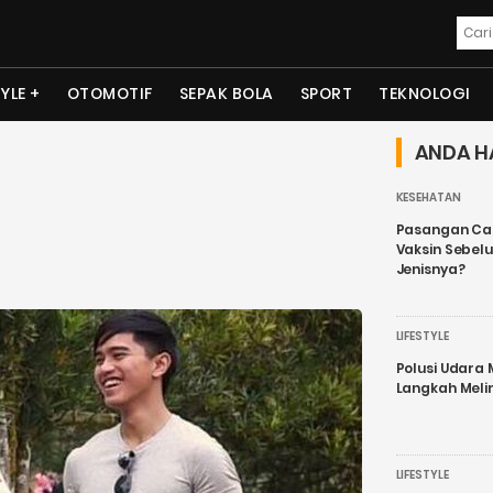
TYLE
OTOMOTIF
SEPAK BOLA
SPORT
TEKNOLOGI
ANDA H
KESEHATAN
Pasangan Cal
Vaksin Sebel
Jenisnya?
LIFESTYLE
Polusi Udara
Langkah Meli
LIFESTYLE