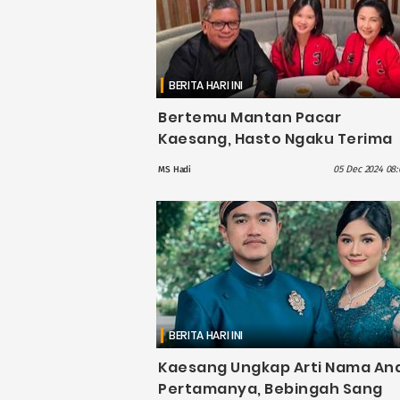
BERITA HARI INI
Bertemu Mantan Pacar
Kaesang, Hasto Ngaku Terima
Informasi Berharga
05 Dec 2024 08:
MS Hadi
BERITA HARI INI
Kaesang Ungkap Arti Nama An
Pertamanya, Bebingah Sang