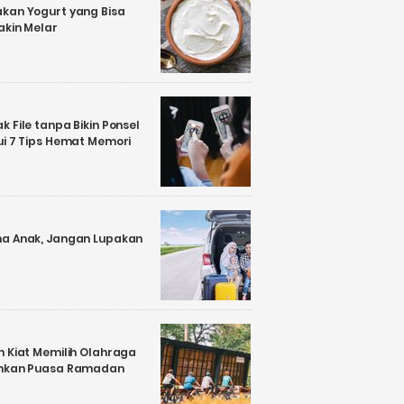
kan Yogurt yang Bisa
akin Melar
 File tanpa Bikin Ponsel
ui 7 Tips Hemat Memori
a Anak, Jangan Lupakan
n Kiat Memilih Olahraga
ankan Puasa Ramadan