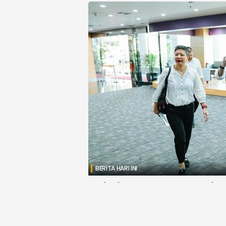
BERITA HARI INI
Beda dengan KPK, Kuasa Huku
Pribadi Berjumlah 8 Orang
Djawanews.com – Komisi Pemberantasan Korup
yang ditumpangi Ketua Umum PSI, Kaesang Pang