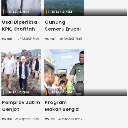
BERITA HARI INI
BERITA HARI INI
Usai Diperiksa
Gunung
KPK, Khofifah
Semeru Erupsi
Tegaskan
Lagi, Tinggi
11 Jul 2025 14:34
10 Jun 2025 15:03
MS Hadi
MS Hadi
Proses
Letusan Capai
Penyaluran
1.000 Meter di
Dana Hibah
Atas Puncak
Jatim Sesuai
Prosedur
BERITA HARI INI
BERITA HARI INI
Pemprov Jatim
Program
Genjot
Makan Bergizi
Perbaikan
Gratis di
26 May 2025 15:09
20 May 2025 08:19
MS Hadi
MS Hadi
Tanggul Lahar
Ponorogo