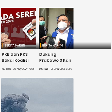
Khofifah-Emil
Khofifah-Emil
di Pilkada
Dardak di
Jatim 2024
Pilgub Jatim
BERITA HARI INI
BERITA HARI INI
PKB dan PKS
Dukung
Bakal Koalisi
Prabowo 3 Kali
pada Pilkada
Pilpres, Saleh
25 May 2024 13:06
25 May 2024 11:04
MS Hadi
MS Hadi
Jawa Timur
Daulay Yakin
2024
PAN Dapat
Lebih dari 4
Kursi Menteri