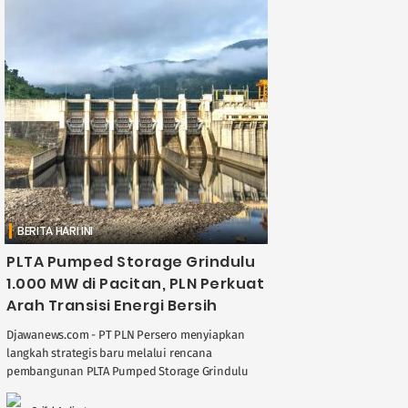
BERITA HARI INI
PLTA Pumped Storage Grindulu
1.000 MW di Pacitan, PLN Perkuat
Arah Transisi Energi Bersih
Djawanews.com - PT PLN Persero menyiapkan
langkah strategis baru melalui rencana
pembangunan PLTA Pumped Storage Grindulu
berkapasitas 1.000 megawatt di Kabupaten
Pacitan, Jawa Timur. Proyek Pembangkit Listrik ....