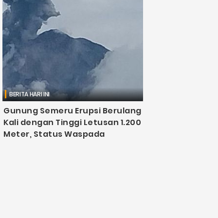
BERITA HARI INI
Gunung Semeru Erupsi Berulang
Kali dengan Tinggi Letusan 1.200
Meter, Status Waspada
Djawanews.com – Gunung Semeru, yang berada
di perbatasan Kabupaten Lumajang dan Malang,
Jawa Timur, mengalami beberapa kali erupsi
pada pagi hari ini, Kamis, 2 Januari. Erupsi ini
tercatat ....
MS Hadi