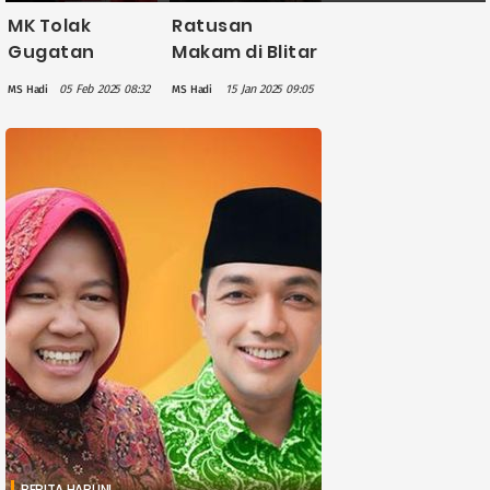
MK Tolak
Ratusan
Gugatan
Makam di Blitar
Risma-Gus
Direlokasi
05 Feb 2025 08:32
15 Jan 2025 09:05
MS Hadi
MS Hadi
Hans terkait
untuk
Pilgub Jatim
Pembangunan
Jembatan
Layang
BERITA HARI INI