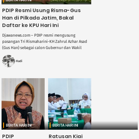
PDIP Resmi Usung Risma-Gus
Han di Pilkada Jatim, Bakal
Daftar ke KPU Hari Ini
Djawanews.com – PDIP resmi mengusung
pasangan Tri Rismaharini-KH Zahrul Azhar Asad
(Gus Han) sebagai calon Gubernur dan Wakil
Gubernur Jawa Timur 2024. Keduanya dinilai
saling melengkapi, Risma adalah ....
MS Hadi
BERITA HARI INI
BERITA HARI INI
PDIP
Ratusan Kiai