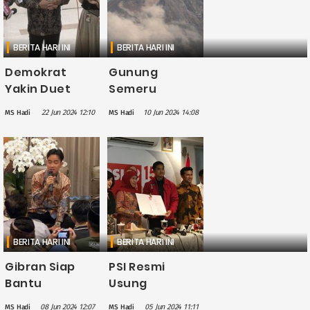
BERITA HARI INI
BERITA HARI INI
Demokrat
Gunung
Yakin Duet
Semeru
Khofifah-Emil
Kembali Erupsi
22 Jun 2024 12:10
10 Jun 2024 14:08
MS Hadi
MS Hadi
Bisa Kalahkan
Pagi Tadi,
Marzuki-Risma
Muntahkan
di Pilkada
Lava Pijar
Jatim 2024
Belasan Kali
BERITA HARI INI
BERITA HARI INI
Gibran Siap
PSI Resmi
Bantu
Usung
Menangkan
Pasangan
08 Jun 2024 12:07
05 Jun 2024 11:11
MS Hadi
MS Hadi