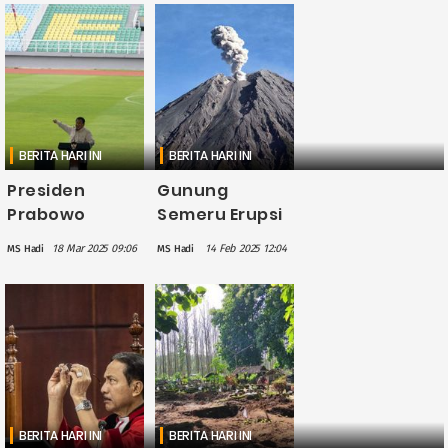
Gunung
Dihentikan
Semeru,
Sementara
Ditargetkan
Rampung 3
Bulan
BERITA HARI INI
BERITA HARI INI
Presiden
Gunung
Prabowo
Semeru Erupsi
Targetkan
Pagi Ini,
18 Mar 2025 09:06
14 Feb 2025 12:04
MS Hadi
MS Hadi
Bangun 20
Semburkan
Stadion Baru
Abu Vulkanik
dalam 2-3
1.000 Meter
Tahun
BERITA HARI INI
BERITA HARI INI