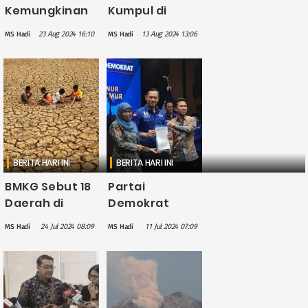
Kemungkinan
Kumpul di
Usung Tri
Tebuireng
23 Aug 2024 16:10
13 Aug 2024 13:06
MS Hadi
MS Hadi
Rismaharini
Jombang,
Lawan
Minta PBNU
Khofifah di
Benahi PKB
Pilgub Jatim
2024
BERITA HARI INI
BERITA HARI INI
BMKG Sebut 18
Partai
Daerah di
Demokrat
Indonesia
Resmi Dukung
24 Jul 2024 08:09
11 Jul 2024 07:09
MS Hadi
MS Hadi
Alami
Khofifah-Emil
Kekeringan
Dardak di
akibat 3 Bulan
Pilkada Jatim
Tanpa Hujan
2024