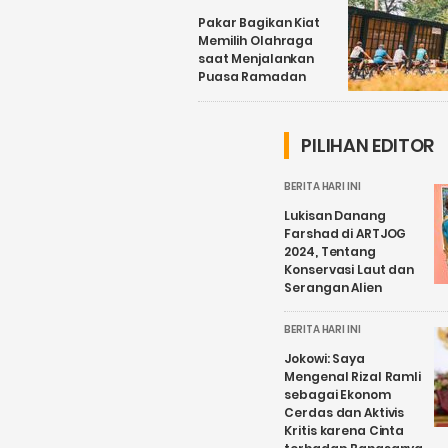
Pakar Bagikan Kiat
Memilih Olahraga
saat Menjalankan
Puasa Ramadan
PILIHAN EDITOR
BERITA HARI INI
Lukisan Danang
Farshad di ARTJOG
2024, Tentang
Konservasi Laut dan
Serangan Alien
BERITA HARI INI
Jokowi: Saya
Mengenal Rizal Ramli
sebagai Ekonom
Cerdas dan Aktivis
Kritis karena Cinta