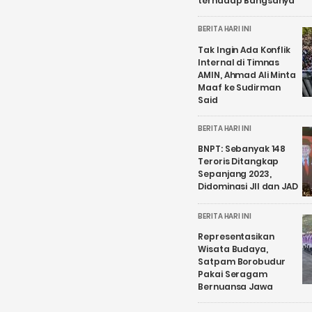
terhadap Bangsanya
BERITA HARI INI
Tak Ingin Ada Konflik
Internal di Timnas
AMIN, Ahmad Ali Minta
Maaf ke Sudirman
Said
BERITA HARI INI
BNPT: Sebanyak 148
Teroris Ditangkap
Sepanjang 2023,
Didominasi JII dan JAD
BERITA HARI INI
Representasikan
Wisata Budaya,
Satpam Borobudur
Pakai Seragam
Bernuansa Jawa