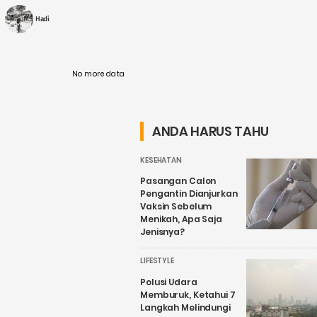
korupsi proyek revitalisasi pasar Cinde
Palembang. Harnojoyo ditetapkan sebagai
MS Hadi
tersangka setelah diperiksa ....
No more data
ANDA HARUS TAHU
KESEHATAN
Pasangan Calon
Pengantin Dianjurkan
Vaksin Sebelum
Menikah, Apa Saja
Jenisnya?
LIFESTYLE
Polusi Udara
Memburuk, Ketahui 7
Langkah Melindungi