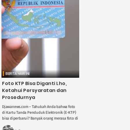
BERITA HARI INI
Foto KTP Bisa Diganti Lho,
Ketahui Persyaratan dan
Prosedurnya
Djawanews.com – Tahukah Anda bahwa foto
di Kartu Tanda Penduduk Elektronik (E-KTP)
bisa diperbarui? Banyak orang merasa foto di
KTP mereka sudah tidak lagi mewakili
penampilan saat ....