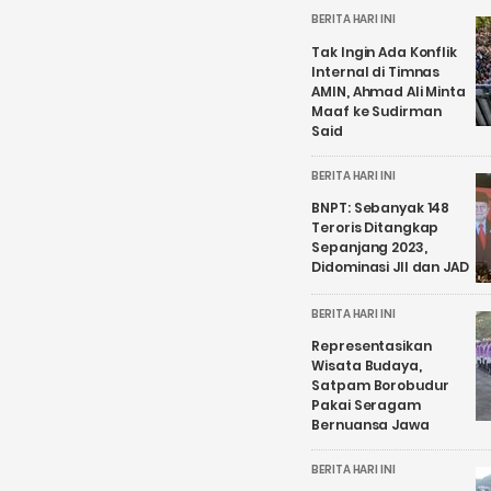
BERITA HARI INI
Tak Ingin Ada Konflik
Internal di Timnas
AMIN, Ahmad Ali Minta
Maaf ke Sudirman
Said
BERITA HARI INI
BNPT: Sebanyak 148
Teroris Ditangkap
Sepanjang 2023,
Didominasi JII dan JAD
BERITA HARI INI
Representasikan
Wisata Budaya,
Satpam Borobudur
Pakai Seragam
Bernuansa Jawa
BERITA HARI INI