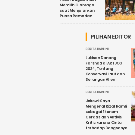
Memilih Olahraga
saat Menjalankan
Puasa Ramadan
PILIHAN EDITOR
BERITA HARI INI
Lukisan Danang
Farshad di ARTJOG
2024, Tentang
Konservasi Laut dan
Serangan Alien
BERITA HARI INI
Jokowi: Saya
Mengenal Rizal Ramli
sebagai Ekonom
Cerdas dan Aktivis
Kritis karena Cinta
terhadap Bangsanya