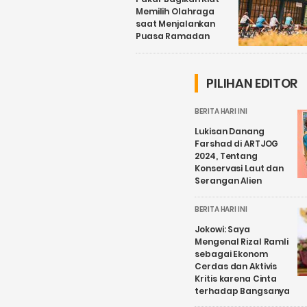
Memilih Olahraga
saat Menjalankan
Puasa Ramadan
PILIHAN EDITOR
BERITA HARI INI
Lukisan Danang
Farshad di ARTJOG
2024, Tentang
Konservasi Laut dan
Serangan Alien
BERITA HARI INI
Jokowi: Saya
Mengenal Rizal Ramli
sebagai Ekonom
Cerdas dan Aktivis
Kritis karena Cinta
terhadap Bangsanya