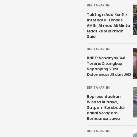
BERITA HARI INI
Tak Ingin Ada Konflik
Internal di Timnas
AMIN, Ahmad Ali Minta
Maaf ke Sudirman
Said
BERITA HARI INI
BNPT: Sebanyak 148
Teroris Ditangkap
Sepanjang 2023,
Didominasi JII dan JAD
BERITA HARI INI
Representasikan
Wisata Budaya,
Satpam Borobudur
Pakai Seragam
Bernuansa Jawa
BERITA HARI INI