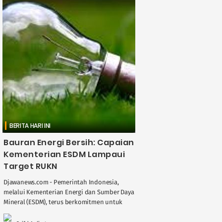
BERITA HARI INI
Bauran Energi Bersih: Capaian
Kementerian ESDM Lampaui
Target RUKN
Djawanews.com - Pemerintah Indonesia,
melalui Kementerian Energi dan Sumber Daya
Mineral (ESDM), terus berkomitmen untuk
meningkatkan bauran energi bersih dalam
sektor ketenagalistrikan. Pada tahun 2025,