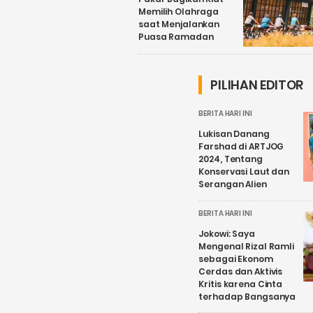
Memilih Olahraga
saat Menjalankan
Puasa Ramadan
PILIHAN EDITOR
BERITA HARI INI
Lukisan Danang
Farshad di ARTJOG
2024, Tentang
Konservasi Laut dan
Serangan Alien
BERITA HARI INI
Jokowi: Saya
Mengenal Rizal Ramli
sebagai Ekonom
Cerdas dan Aktivis
Kritis karena Cinta
terhadap Bangsanya