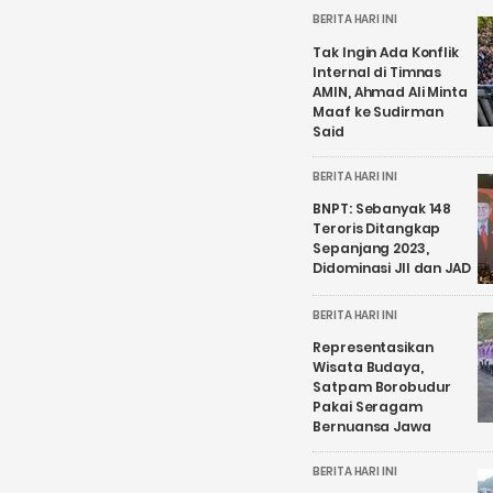
BERITA HARI INI
Tak Ingin Ada Konflik
Internal di Timnas
AMIN, Ahmad Ali Minta
Maaf ke Sudirman
Said
BERITA HARI INI
BNPT: Sebanyak 148
Teroris Ditangkap
Sepanjang 2023,
Didominasi JII dan JAD
BERITA HARI INI
Representasikan
Wisata Budaya,
Satpam Borobudur
Pakai Seragam
Bernuansa Jawa
BERITA HARI INI