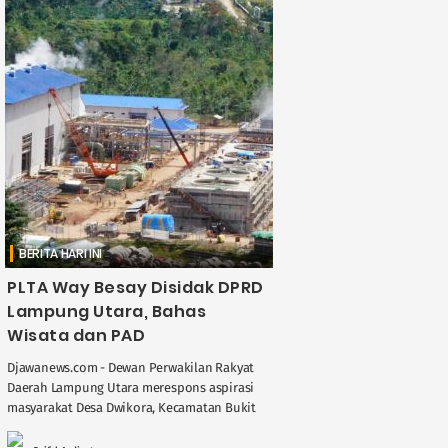
BERITA HARI INI
PLTA Way Besay Disidak DPRD
Lampung Utara, Bahas
Wisata dan PAD
Djawanews.com - Dewan Perwakilan Rakyat
Daerah Lampung Utara merespons aspirasi
masyarakat Desa Dwikora, Kecamatan Bukit
Kemuning mengusulkan kawasan PLTA Way
Besay dikembangkan sebagai destinasi