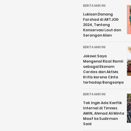
BERITA HARI INI
Lukisan Danang
Farshad di ARTJOG
2024, Tentang
Konservasi Laut dan
Serangan Alien
BERITA HARI INI
Jokowi: Saya
Mengenal Rizal Ramli
sebagai Ekonom
Cerdas dan Aktivis
Kritis karena Cinta
terhadap Bangsanya
BERITA HARI INI
Tak Ingin Ada Konflik
Internal di Timnas
AMIN, Ahmad Ali Minta
Maaf ke Sudirman
Said