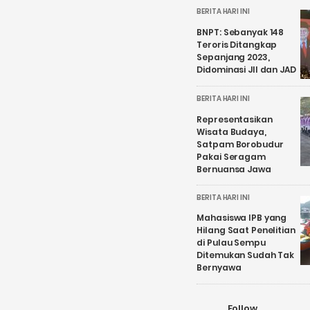
BERITA HARI INI
BNPT: Sebanyak 148
Teroris Ditangkap
Sepanjang 2023,
Didominasi JII dan JAD
BERITA HARI INI
Representasikan
Wisata Budaya,
Satpam Borobudur
Pakai Seragam
Bernuansa Jawa
BERITA HARI INI
Mahasiswa IPB yang
Hilang Saat Penelitian
di Pulau Sempu
Ditemukan Sudah Tak
Bernyawa
Follow