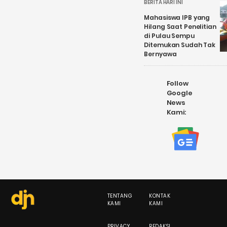
BERITA HARI INI
Mahasiswa IPB yang
Hilang Saat Penelitian
di Pulau Sempu
Ditemukan Sudah Tak
Bernyawa
Follow
Google
News
Kami:
TENTANG
KONTAK
KAMI
KAMI
PRIVACY
REDAKSI