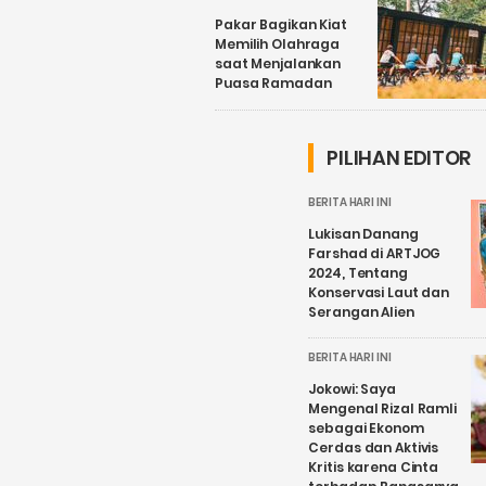
Pakar Bagikan Kiat
Memilih Olahraga
saat Menjalankan
Puasa Ramadan
PILIHAN EDITOR
BERITA HARI INI
Lukisan Danang
Farshad di ARTJOG
2024, Tentang
Konservasi Laut dan
Serangan Alien
BERITA HARI INI
Jokowi: Saya
Mengenal Rizal Ramli
sebagai Ekonom
Cerdas dan Aktivis
Kritis karena Cinta