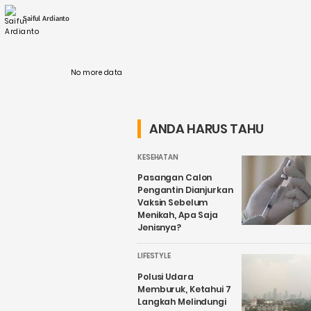
pengembangan energi nuklir. Salah satu
wilayah yang diprediksi memiliki cadangan
Saiful Ardianto
energi nuklir ....
No more data
ANDA HARUS TAHU
KESEHATAN
Pasangan Calon
Pengantin Dianjurkan
Vaksin Sebelum
Menikah, Apa Saja
Jenisnya?
LIFESTYLE
Polusi Udara
Memburuk, Ketahui 7
Langkah Melindungi