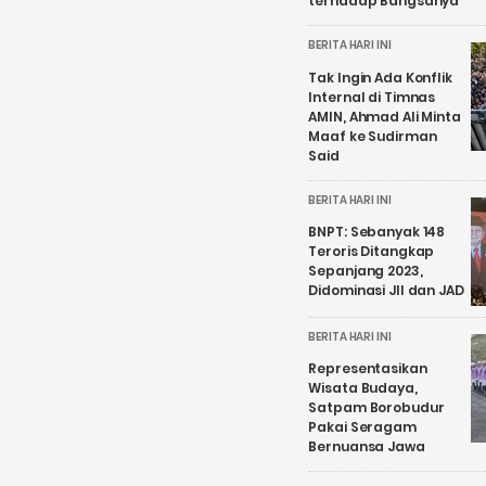
terhadap Bangsanya
BERITA HARI INI
Tak Ingin Ada Konflik
Internal di Timnas
AMIN, Ahmad Ali Minta
Maaf ke Sudirman
Said
BERITA HARI INI
BNPT: Sebanyak 148
Teroris Ditangkap
Sepanjang 2023,
Didominasi JII dan JAD
BERITA HARI INI
Representasikan
Wisata Budaya,
Satpam Borobudur
Pakai Seragam
Bernuansa Jawa