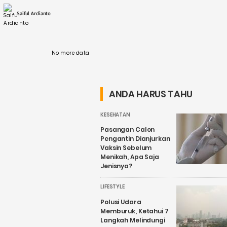
penyumbang emisi terbesar, dengan
Indonesia menyumbang 33% dari total emisi
Saiful Ardianto
....
No more data
ANDA HARUS TAHU
KESEHATAN
Pasangan Calon
Pengantin Dianjurkan
Vaksin Sebelum
Menikah, Apa Saja
Jenisnya?
LIFESTYLE
Polusi Udara
Memburuk, Ketahui 7
Langkah Melindungi