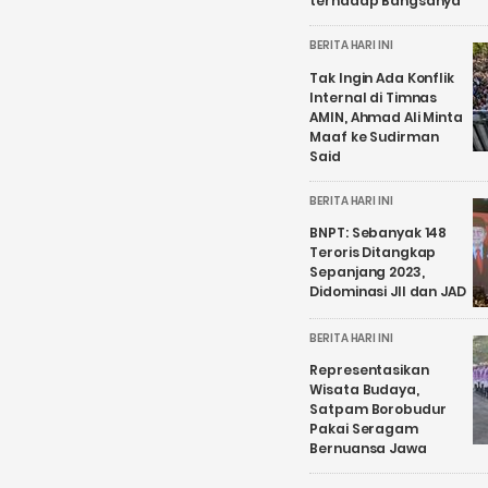
terhadap Bangsanya
BERITA HARI INI
Tak Ingin Ada Konflik
Internal di Timnas
AMIN, Ahmad Ali Minta
Maaf ke Sudirman
Said
BERITA HARI INI
BNPT: Sebanyak 148
Teroris Ditangkap
Sepanjang 2023,
Didominasi JII dan JAD
BERITA HARI INI
Representasikan
Wisata Budaya,
Satpam Borobudur
Pakai Seragam
Bernuansa Jawa