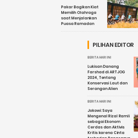
Pakar Bagikan Kiat
Memilih Olahraga
saat Menjalankan
Puasa Ramadan
PILIHAN EDITOR
BERITA HARI INI
Lukisan Danang
Farshad di ARTJOG
2024, Tentang
Konservasi Laut dan
Serangan Alien
BERITA HARI INI
Jokowi: Saya
Mengenal Rizal Ramli
sebagai Ekonom
Cerdas dan Aktivis
Kritis karena Cinta