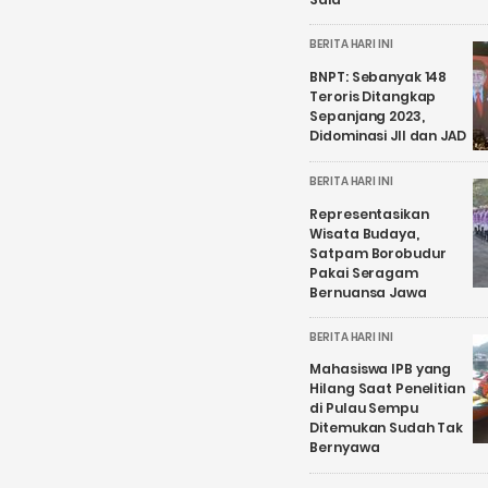
BERITA HARI INI
BNPT: Sebanyak 148
Teroris Ditangkap
Sepanjang 2023,
Didominasi JII dan JAD
BERITA HARI INI
Representasikan
Wisata Budaya,
Satpam Borobudur
Pakai Seragam
Bernuansa Jawa
BERITA HARI INI
Mahasiswa IPB yang
Hilang Saat Penelitian
di Pulau Sempu
Ditemukan Sudah Tak
Bernyawa