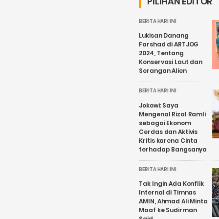
PILIHAN EDITOR
BERITA HARI INI
Lukisan Danang
Farshad di ARTJOG
2024, Tentang
Konservasi Laut dan
Serangan Alien
BERITA HARI INI
Jokowi: Saya
Mengenal Rizal Ramli
sebagai Ekonom
Cerdas dan Aktivis
Kritis karena Cinta
terhadap Bangsanya
BERITA HARI INI
Tak Ingin Ada Konflik
Internal di Timnas
AMIN, Ahmad Ali Minta
Maaf ke Sudirman
Said