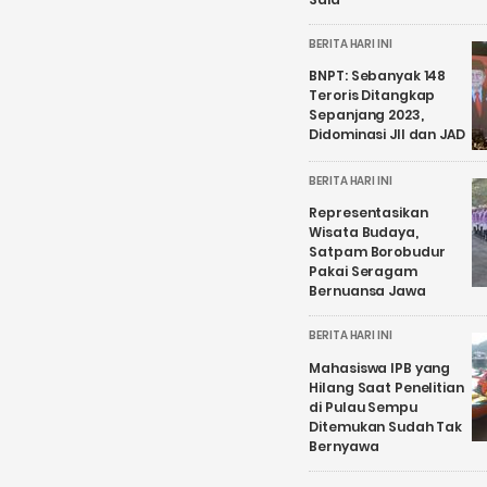
BERITA HARI INI
BNPT: Sebanyak 148
Teroris Ditangkap
Sepanjang 2023,
Didominasi JII dan JAD
BERITA HARI INI
Representasikan
Wisata Budaya,
Satpam Borobudur
Pakai Seragam
Bernuansa Jawa
BERITA HARI INI
Mahasiswa IPB yang
Hilang Saat Penelitian
di Pulau Sempu
Ditemukan Sudah Tak
Bernyawa