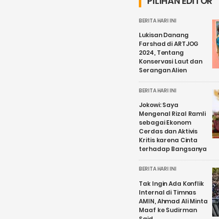
PILIHAN EDITOR
BERITA HARI INI
Lukisan Danang
Farshad di ARTJOG
2024, Tentang
Konservasi Laut dan
Serangan Alien
BERITA HARI INI
Jokowi: Saya
Mengenal Rizal Ramli
sebagai Ekonom
Cerdas dan Aktivis
Kritis karena Cinta
terhadap Bangsanya
BERITA HARI INI
Tak Ingin Ada Konflik
Internal di Timnas
AMIN, Ahmad Ali Minta
Maaf ke Sudirman
Said