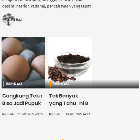
desain interior. Padahal, pencahayaan yang tepat
bukan hanya menunjang keindahan ruangan,
tetapi juga memengaruhi kenyamanan, efisiensi
MS Hadi
....
INSPIRASI
INSPIRASI
Cangkang Telur
Tak Banyak
Bisa Jadi Pupuk
yang Tahu, Ini 8
Alami untuk
Manfaat dari
16 Feb 2025 09:03
19 Jan 2025 14:11
MS Hadi
MS Hadi
Tanaman, Cara
Ampas Kopi
Membuatnya
Mudah