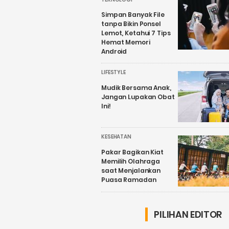
Simpan Banyak File
tanpa Bikin Ponsel
Lemot, Ketahui 7 Tips
Hemat Memori
Android
LIFESTYLE
Mudik Bersama Anak,
Jangan Lupakan Obat
Ini!
KESEHATAN
Pakar Bagikan Kiat
Memilih Olahraga
saat Menjalankan
Puasa Ramadan
PILIHAN EDITOR