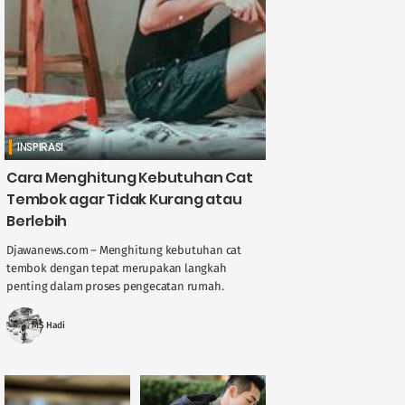
INSPIRASI
Cara Menghitung Kebutuhan Cat
Tembok agar Tidak Kurang atau
Berlebih
Djawanews.com – Menghitung kebutuhan cat
tembok dengan tepat merupakan langkah
penting dalam proses pengecatan rumah.
Perhitungan yang akurat akan menghindarkan
Anda dari pembelian cat yang berlebihan atau ....
MS Hadi