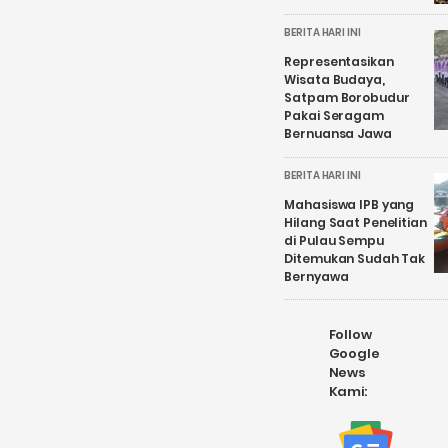
BERITA HARI INI
Representasikan
Wisata Budaya,
Satpam Borobudur
Pakai Seragam
Bernuansa Jawa
BERITA HARI INI
Mahasiswa IPB yang
Hilang Saat Penelitian
di Pulau Sempu
Ditemukan Sudah Tak
Bernyawa
Follow
Google
News
Kami: