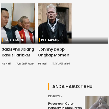
INFOTAINMENT
INFOTAINMENT
Saksi Ahli Sidang
Johnny Depp
Kasus Fariz RM
Ungkap Momen
Sebut Pecandu
Saat Didepak
11 Jul 2025 16:10
10 Jul 2025 16:06
MS Hadi
MS Hadi
Narkotika Wajib
dari "Fantastic
Direhabilitasi,
Beasts" usai
Bukan Dipenjara
Kalah Gugatan
ANDA HARUS TAHU
KESEHATAN
Pasangan Calon
Pengantin Dianjurkan