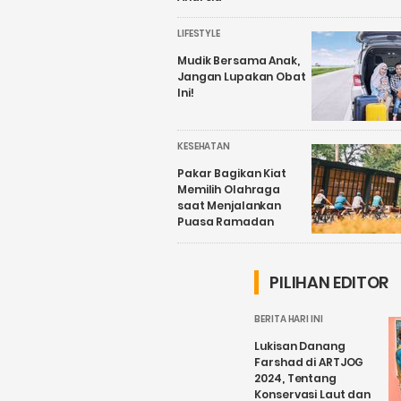
LIFESTYLE
Mudik Bersama Anak,
Jangan Lupakan Obat
Ini!
KESEHATAN
Pakar Bagikan Kiat
Memilih Olahraga
saat Menjalankan
Puasa Ramadan
PILIHAN EDITOR
BERITA HARI INI
Lukisan Danang
Farshad di ARTJOG
2024, Tentang
Konservasi Laut dan