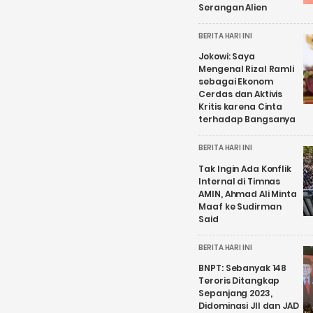
Serangan Alien
BERITA HARI INI
Jokowi: Saya
Mengenal Rizal Ramli
sebagai Ekonom
Cerdas dan Aktivis
Kritis karena Cinta
terhadap Bangsanya
BERITA HARI INI
Tak Ingin Ada Konflik
Internal di Timnas
AMIN, Ahmad Ali Minta
Maaf ke Sudirman
Said
BERITA HARI INI
BNPT: Sebanyak 148
Teroris Ditangkap
Sepanjang 2023,
Didominasi JII dan JAD