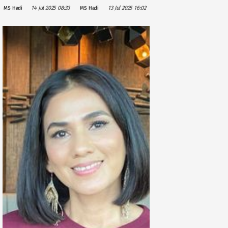
Bogor “Beyond
Film Keduanya
14 Jul 2025 08:33
13 Jul 2025 16:02
MS Hadi
MS Hadi
the Limit”
“Alibii.com”,
Sukses Digelar,
Dapat Pujian
Dihadiri 10.000
dari Indro
Peserta
Warkop