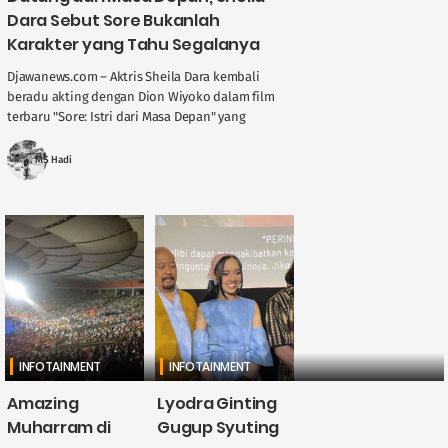
Dara Sebut Sore Bukanlah
Karakter yang Tahu Segalanya
Djawanews.com – Aktris Sheila Dara kembali
beradu akting dengan Dion Wiyoko dalam film
terbaru "Sore: Istri dari Masa Depan" yang
disutradarai oleh Yandy Laurens. Dalam film ini,
....
MS Hadi
INFOTAINMENT
INFOTAINMENT
Amazing
Lyodra Ginting
Muharram di
Gugup Syuting