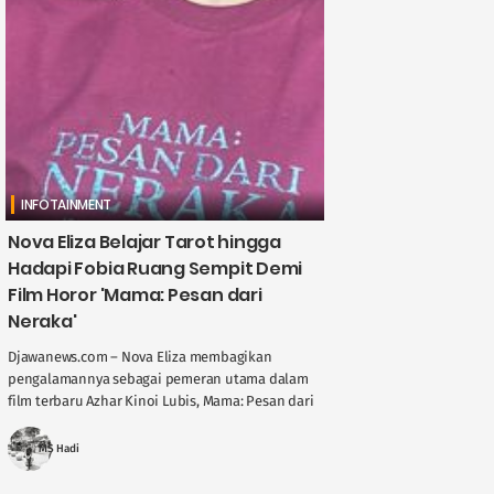
INFOTAINMENT
Nova Eliza Belajar Tarot hingga
Hadapi Fobia Ruang Sempit Demi
Film Horor 'Mama: Pesan dari
Neraka'
Djawanews.com – Nova Eliza membagikan
pengalamannya sebagai pemeran utama dalam
film terbaru Azhar Kinoi Lubis, Mama: Pesan dari
Neraka. Film ini merupakan adaptasi dari konten
populer YouTuber ....
MS Hadi