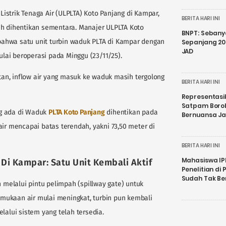
istrik Tenaga Air (ULPLTA) Koto Panjang di Kampar,
BERITA HARI INI
ah dihentikan sementara. Manajer ULPLTA Koto
BNPT: Sebanya
ahwa satu unit turbin waduk PLTA di Kampar dengan
Sepanjang 202
JAD
ai beroperasi pada Minggu (23/11/25).
n, inflow air yang masuk ke waduk masih tergolong
BERITA HARI INI
Representasi
Satpam Boro
ng ada di Waduk
PLTA Koto Panjang
dihentikan pada
Bernuansa J
air mencapai batas terendah, yakni 73,50 meter di
BERITA HARI INI
Mahasiswa IP
Di Kampar: Satu Unit Kembali Aktif
Penelitian d
Sudah Tak B
n melalui pintu pelimpah (spillway gate) untuk
mukaan air mulai meningkat, turbin pun kembali
lalui sistem yang telah tersedia.