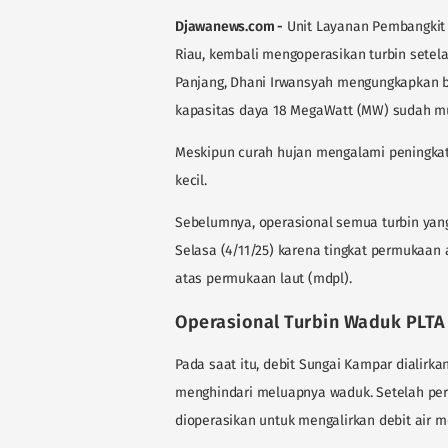
Djawanews.com -
Unit Layanan Pembangkit L
Riau, kembali mengoperasikan turbin setel
Panjang, Dhani Irwansyah mengungkapkan b
kapasitas daya 18 MegaWatt (MW) sudah mul
Meskipun curah hujan mengalami peningkata
kecil.
Sebelumnya, operasional semua turbin ya
Selasa (4/11/25) karena tingkat permukaan 
atas permukaan laut (mdpl).
Operasional Turbin Waduk PLTA 
Pada saat itu, debit Sungai Kampar dialirka
menghindari meluapnya waduk. Setelah per
dioperasikan untuk mengalirkan debit air me