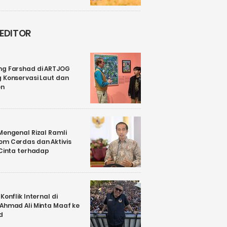
 EDITOR
ng Farshad di ARTJOG
 Konservasi Laut dan
en
Mengenal Rizal Ramli
om Cerdas dan Aktivis
 Cinta terhadap
Konflik Internal di
 Ahmad Ali Minta Maaf ke
d