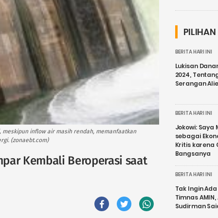
PILIHAN
BERITA HARI INI
Lukisan Dana
2024, Tentang
Serangan Ali
BERITA HARI INI
Jokowi: Saya 
, meskipun inflow air masih rendah, memanfaatkan
sebagai Ekon
rgi. (zonaebt.com)
Kritis karena
Bangsanya
par Kembali Beroperasi saat
BERITA HARI INI
Tak Ingin Ada 
Timnas AMIN,
Sudirman Sai