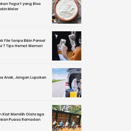
kan Yogurt yang Bisa
akin Melar
 File tanpa Bikin Ponsel
ui 7 Tips Hemat Memori
a Anak, Jangan Lupakan
n Kiat Memilih Olahraga
ankan Puasa Ramadan