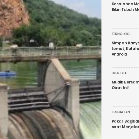
Kesalahan Ma
Bikin Tubuh M
TEKNOLOGI
Simpan Banyak
Lemot, Ketah
Android
LIFESTYLE
Mudik Bersam
Obat Ini!
KESEHATAN
Pakar Bagika
saat Menjal