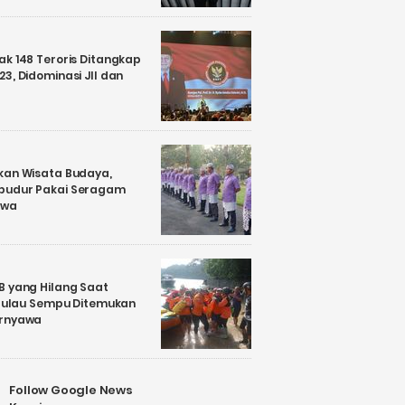
k 148 Teroris Ditangkap
3, Didominasi JII dan
kan Wisata Budaya,
budur Pakai Seragam
awa
B yang Hilang Saat
i Pulau Sempu Ditemukan
ernyawa
Follow Google News