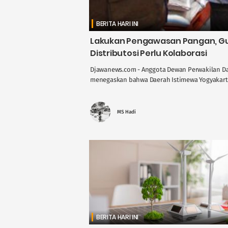
BERITA HARI INI
Lakukan Pengawasan Pangan, Gus
Distributosi Perlu Kolaborasi
Djawanews.com - Anggota Dewan Perwakilan Dae
menegaskan bahwa Daerah Istimewa Yogyakarta 
MS Hadi
BERITA HARI INI