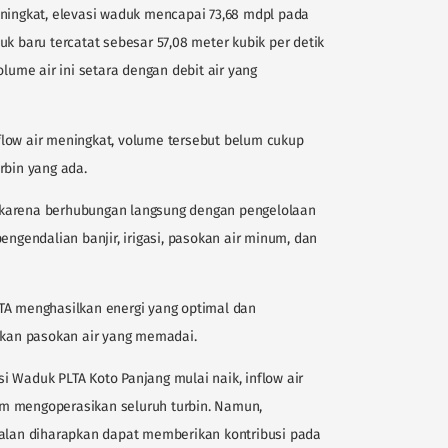
eningkat, elevasi waduk mencapai 73,68 mdpl pada
uk baru tercatat sebesar 57,08 meter kubik per detik
olume air ini setara dengan debit air yang
low air meningkat, volume tersebut belum cukup
rbin yang ada.
 karena berhubungan langsung dengan pengelolaan
engendalian banjir, irigasi, pasokan air minum, dan
TA menghasilkan energi yang optimal dan
tikan pasokan air yang memadai.
 Waduk PLTA Koto Panjang mulai naik, inflow air
m mengoperasikan seluruh turbin. Namun,
jalan diharapkan dapat memberikan kontribusi pada