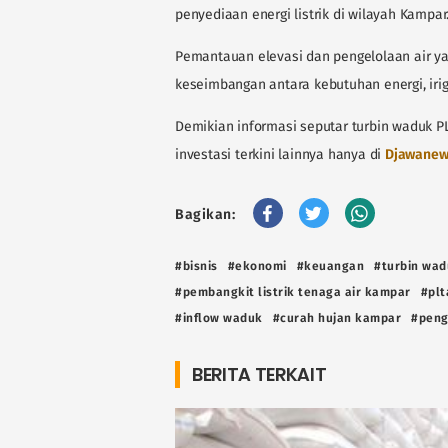
penyediaan energi listrik di wilayah Kampar
Pemantauan elevasi dan pengelolaan air ya
keseimbangan antara kebutuhan energi, irig
Demikian informasi seputar turbin waduk PL
investasi terkini lainnya hanya di
Djawanew
Bagikan:
#bisnis
#ekonomi
#keuangan
#turbin wad
#pembangkit listrik tenaga air kampar
#plt
#inflow waduk
#curah hujan kampar
#peng
BERITA TERKAIT