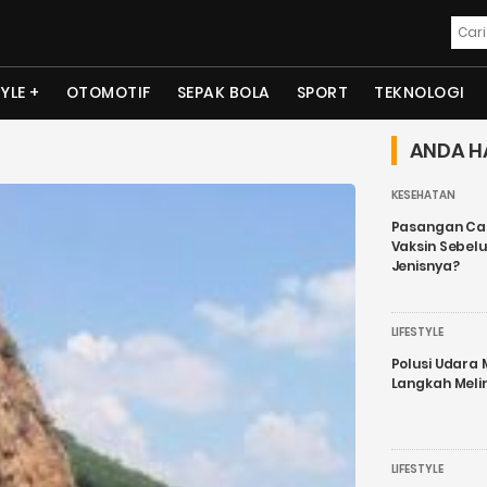
TYLE
OTOMOTIF
SEPAK BOLA
SPORT
TEKNOLOGI
ANDA H
KESEHATAN
Pasangan Cal
Vaksin Sebel
Jenisnya?
LIFESTYLE
Polusi Udara
Langkah Meli
LIFESTYLE