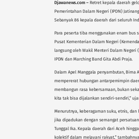
Djawanews.com
–
Retret kepala daerah gel
Pemerintahan Dalam Negeri (IPDN) Jatinang
Sebanyak 86 kepala daerah dari seluruh Ind
Para peserta tiba menggunakan enam bus s
Pusat Kementerian Dalam Negeri (Kemenda
langsung oleh Wakil Menteri Dalam Negeri 
IPDN dan Marching Band Gita Abdi Praja.
Dalam Apel Manggala penyambutan, Bima A
mempererat hubungan antarpemimpin daerah 
membangun rasa kebersamaan, bukan sekada
kita tak bisa dijalankan sendiri-sendiri,” uja
Menurutnya, keberagaman suku, etnis, dan l
jika dipadukan dengan semangat persatuan
Tunggal Ika. Kepala daerah dari Aceh hingg
kolektif dalam melayani rakyat,” tambahnya