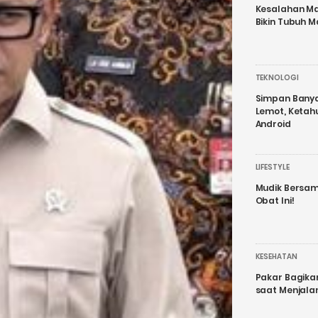
Kesalahan Ma
Bikin Tubuh M
TEKNOLOGI
Simpan Banyak
Lemot, Ketah
Android
LIFESTYLE
Mudik Bersam
Obat Ini!
KESEHATAN
Pakar Bagika
saat Menjal