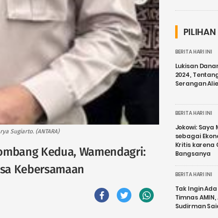
PILIHAN
BERITA HARI INI
Lukisan Dana
2024, Tentang
Serangan Ali
BERITA HARI INI
Jokowi: Saya 
rya Sugiarto. (ANTARA)
sebagai Ekon
Kritis karena
lombang Kedua, Wamendagri:
Bangsanya
asa Kebersamaan
BERITA HARI INI
Tak Ingin Ada 
Timnas AMIN,
Sudirman Sai