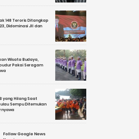
k 148 Teroris Ditangkap
3, Didominasi JII dan
kan Wisata Budaya,
budur Pakai Seragam
awa
B yang Hilang Saat
i Pulau Sempu Ditemukan
ernyawa
Follow Google News