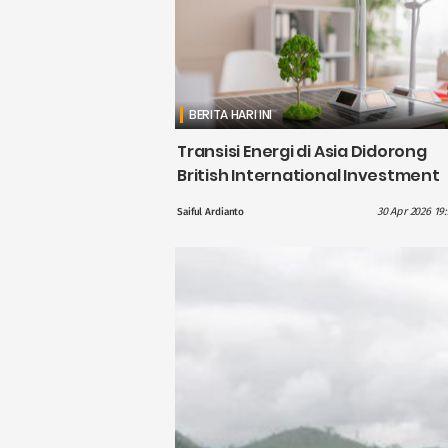
BERITA HARI INI
Transisi Energi di Asia Didorong
British International Investment
dengan Pendanaan £1,1 Miliar
30 Apr 2026 19
Saiful Ardianto