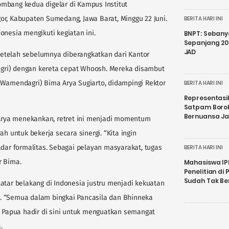
ombang kedua digelar di Kampus Institut
or, Kabupaten Sumedang, Jawa Barat, Minggu 22 Juni.
BERITA HARI INI
onesia mengikuti kegiatan ini.
BNPT: Sebanya
Sepanjang 202
JAD
etelah sebelumnya diberangkatkan dari Kantor
gri) dengan kereta cepat Whoosh. Mereka disambut
(Wamendagri) Bima Arya Sugiarto, didampingi Rektor
BERITA HARI INI
Representasi
Satpam Boro
Bernuansa J
rya menekankan, retret ini menjadi momentum
untuk bekerja secara sinergi. “Kita ingin
r formalitas. Sebagai pelayan masyarakat, tugas
BERITA HARI INI
r Bima.
Mahasiswa IP
Penelitian d
Sudah Tak B
atar belakang di Indonesia justru menjadi kekuatan
. “Semua dalam bingkai Pancasila dan Bhinneka
a Papua hadir di sini untuk menguatkan semangat
.