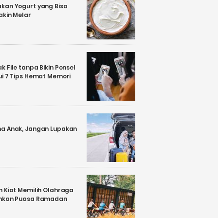
kan Yogurt yang Bisa
akin Melar
 File tanpa Bikin Ponsel
ui 7 Tips Hemat Memori
a Anak, Jangan Lupakan
n Kiat Memilih Olahraga
ankan Puasa Ramadan