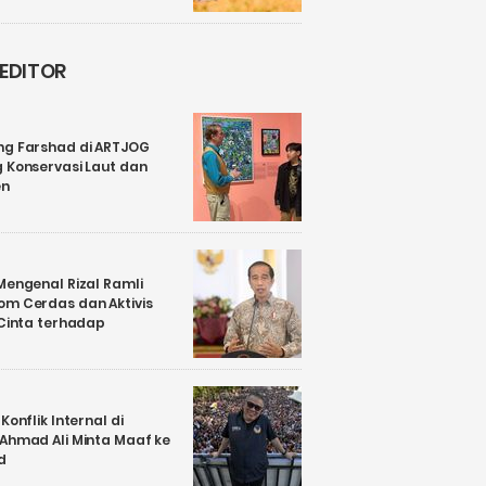
 EDITOR
ng Farshad di ARTJOG
 Konservasi Laut dan
en
Mengenal Rizal Ramli
om Cerdas dan Aktivis
 Cinta terhadap
Konflik Internal di
 Ahmad Ali Minta Maaf ke
d