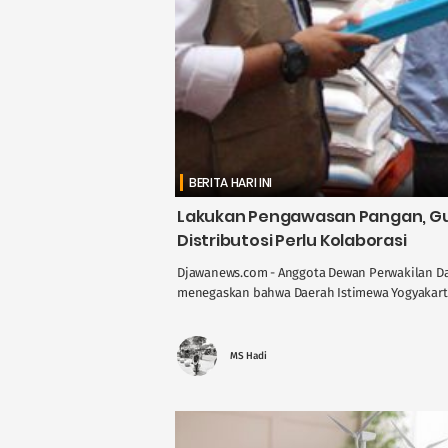
BERITA HARI INI
Lakukan Pengawasan Pangan, Gus
Distributosi Perlu Kolaborasi
Djawanews.com - Anggota Dewan Perwakilan Dae
menegaskan bahwa Daerah Istimewa Yogyakarta 
MS Hadi