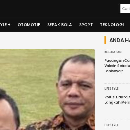
TYLE
OTOMOTIF
SEPAK BOLA
SPORT
TEKNOLOGI
ANDA H
KESEHATAN
Pasangan Cal
Vaksin Sebel
Jenisnya?
LIFESTYLE
Polusi Udara
Langkah Meli
LIFESTYLE