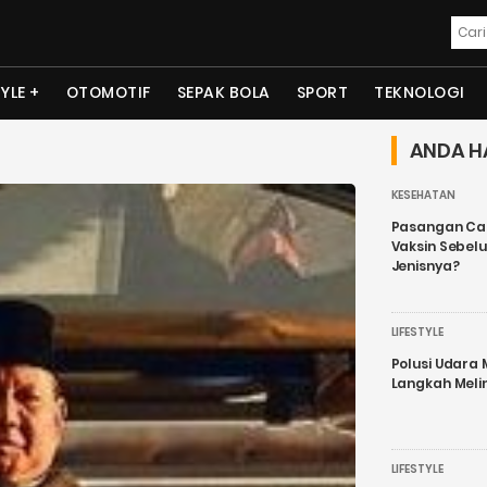
TYLE
OTOMOTIF
SEPAK BOLA
SPORT
TEKNOLOGI
ANDA H
KESEHATAN
Pasangan Cal
Vaksin Sebel
Jenisnya?
LIFESTYLE
Polusi Udara
Langkah Meli
LIFESTYLE