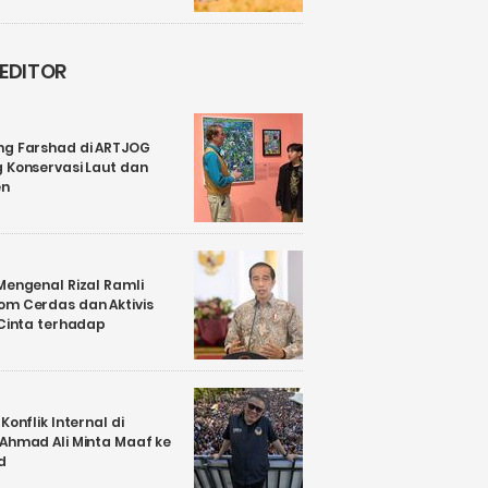
 EDITOR
ng Farshad di ARTJOG
 Konservasi Laut dan
en
Mengenal Rizal Ramli
om Cerdas dan Aktivis
 Cinta terhadap
Konflik Internal di
 Ahmad Ali Minta Maaf ke
d