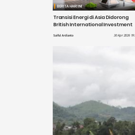
BERITA HARI INI
Transisi Energi di Asia Didorong
British International Investment
dengan Pendanaan £1,1 Miliar
30 Apr 2026 19
Saiful Ardianto