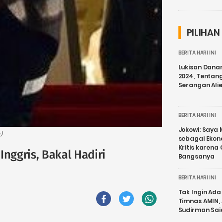
PILIHAN
BERITA HARI INI
Lukisan Dana
2024, Tentang
Serangan Ali
BERITA HARI INI
Jokowi: Saya 
)
sebagai Ekon
Kritis karena
Inggris, Bakal Hadiri
Bangsanya
BERITA HARI INI
Tak Ingin Ada 
Timnas AMIN,
Sudirman Sai