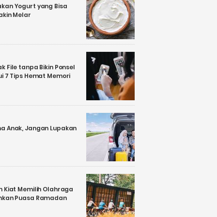
kan Yogurt yang Bisa
akin Melar
 File tanpa Bikin Ponsel
ui 7 Tips Hemat Memori
a Anak, Jangan Lupakan
n Kiat Memilih Olahraga
ankan Puasa Ramadan