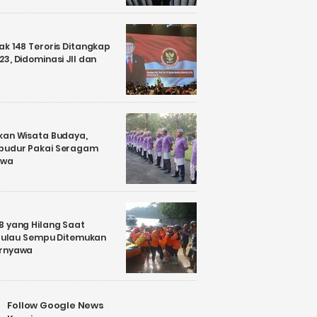
k 148 Teroris Ditangkap
3, Didominasi JII dan
kan Wisata Budaya,
budur Pakai Seragam
awa
B yang Hilang Saat
i Pulau Sempu Ditemukan
ernyawa
Follow Google News