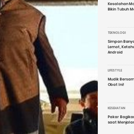
Kesalahan Ma
Bikin Tubuh M
TEKNOLOGI
Simpan Banyak
Lemot, Ketah
Android
LIFESTYLE
Mudik Bersam
Obat Ini!
KESEHATAN
Pakar Bagika
saat Menjal