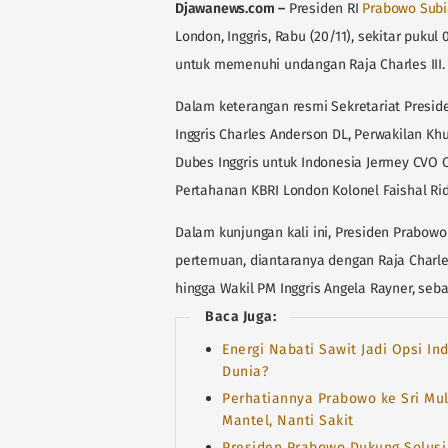
Djawanews.com
–
Presiden RI
Prabowo Subi
London, Inggris, Rabu (20/11), sekitar puku
untuk memenuhi undangan Raja Charles III.
Dalam keterangan resmi Sekretariat Presid
Inggris Charles Anderson DL, Perwakilan Khu
Dubes Inggris untuk Indonesia Jermey CVO 
Pertahanan KBRI London Kolonel Faishal Ri
Dalam kunjungan kali ini, Presiden Prabo
pertemuan, diantaranya dengan Raja Charles 
hingga Wakil PM Inggris Angela Rayner, se
Baca Juga:
Energi Nabati Sawit Jadi Opsi I
Dunia?
Perhatiannya Prabowo ke Sri Mul
Mantel, Nanti Sakit
Presiden Prabowo Dukung Solusi