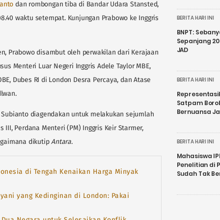
anto
dan rombongan tiba di Bandar Udara Stansted,
l 08.40 waktu setempat. Kunjungan Prabowo ke Inggris
BERITA HARI INI
BNPT: Sebanya
Sepanjang 202
JAD
en, Prabowo disambut oleh perwakilan dari Kerajaan
sus Menteri Luar Negeri Inggris Adele Taylor MBE,
OBE, Dubes RI di London Desra Percaya, dan Atase
BERITA HARI INI
dlwan.
Representasi
Satpam Boro
Bernuansa J
wo Subianto diagendakan untuk melakukan sejumlah
III, Perdana Menteri (PM) Inggris Keir Starmer,
bagaimana dikutip
Antara
.
BERITA HARI INI
Mahasiswa IP
Penelitian d
ndonesia di Tengah Kenaikan Harga Minyak
Sudah Tak B
yani yang Kedinginan di London: Pakai
 Dua Negara untuk Selesaikan Konflik