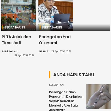
BERITA HARI INI
BERITA HARI INI
PLTA Jelok dan
Peringatan Hari
Timo Jadi
Otonomi
Perhatian PLN
Daerah, Gus
25 Apr 2026 10:18
Saiful Ardianto
MS Hadi
dalam
Hilmy: Hak
27 Apr 2026 20:21
Penguatan
Daerah Harus
Wisata Air
Nyata, Bukan
Candirejo,
Sekadar
ANDA HARUS TAHU
Kenapa?
Wacana
KESEHATAN
Pasangan Calon
Pengantin Dianjurkan
Vaksin Sebelum
Menikah, Apa Saja
Jenisnya?