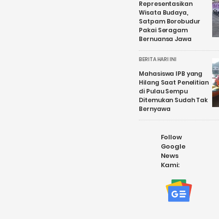
Representasikan
Wisata Budaya,
Satpam Borobudur
Pakai Seragam
Bernuansa Jawa
BERITA HARI INI
Mahasiswa IPB yang
Hilang Saat Penelitian
di Pulau Sempu
Ditemukan Sudah Tak
Bernyawa
Follow
Google
News
Kami: