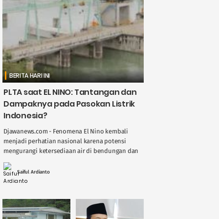
BERITA HARI INI
PLTA saat EL NINO: Tantangan dan
Dampaknya pada Pasokan Listrik
Indonesia?
Djawanews.com - Fenomena El Nino kembali
menjadi perhatian nasional karena potensi
mengurangi ketersediaan air di bendungan dan
sungai, berdampak langsung pada kinerja
Pembangkit Listrik Tenaga Air ( ....
Saiful Ardianto