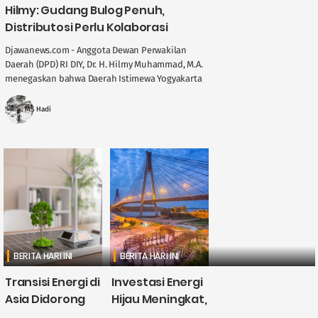
Hilmy: Gudang Bulog Penuh,
Distributosi Perlu Kolaborasi
Djawanews.com - Anggota Dewan Perwakilan
Daerah (DPD) RI DIY, Dr. H. Hilmy Muhammad, M.A.
menegaskan bahwa Daerah Istimewa Yogyakarta
memegang peran penting dalam menjaga
stabilitas ....
MS Hadi
BERITA HARI INI
BERITA HARI INI
Transisi Energi di
Investasi Energi
Asia Didorong
Hijau Meningkat,
British
CATL Himpun