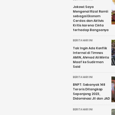
Jokowi: Saya
Mengenal Rizal Ramli
sebagai Ekonom
Cerdas dan Aktivis
Kritis karena Cinta
terhadap Bangsanya
BERITA HARI INI
Tak Ingin Ada Konflik
Internal di Timnas
AMIN, Ahmad Ali Minta
Maaf ke Sudirman
Said
BERITA HARI INI
BNPT: Sebanyak 148
Teroris Ditangkap
Sepanjang 2023,
Didominasi JII dan JAD
BERITA HARI INI