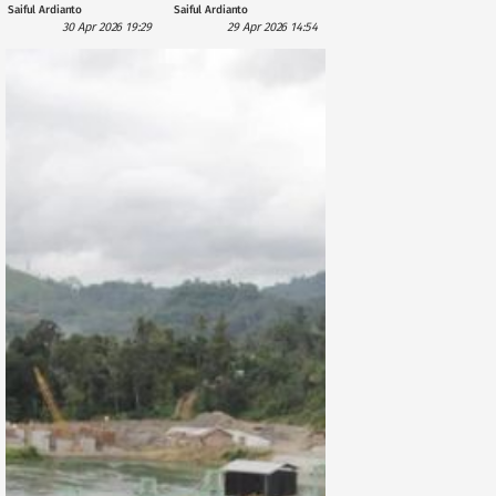
Saiful Ardianto
Saiful Ardianto
International
Dana US$5
30 Apr 2026 19:29
29 Apr 2026 14:54
Investment
Miliar?
dengan
Pendanaan £1,1
Miliar