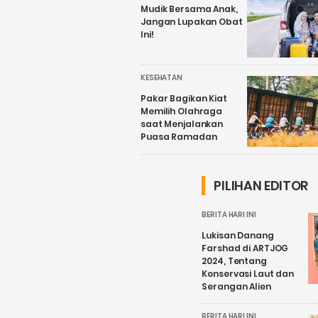
Mudik Bersama Anak,
Jangan Lupakan Obat
Ini!
KESEHATAN
Pakar Bagikan Kiat
Memilih Olahraga
saat Menjalankan
Puasa Ramadan
PILIHAN EDITOR
BERITA HARI INI
Lukisan Danang
Farshad di ARTJOG
2024, Tentang
Konservasi Laut dan
Serangan Alien
BERITA HARI INI