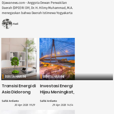
Djawanews.com - Anggota Dewan Perwakilan
Daerah (DPD) RI DIY, Dr. H. Hilmy Muhammad, M.A.
menegaskan bahwa Daerah Istimewa Yogyakarta
memegang peran penting dalam menjaga
stabilitas ....
MS Hadi
BERITA HARI INI
BERITA HARI INI
Transisi Energi di
Investasi Energi
Asia Didorong
Hijau Meningkat,
British
CATL Himpun
Saiful Ardianto
Saiful Ardianto
International
Dana US$5
30 Apr 2026 19:29
29 Apr 2026 14:54
Investment
Miliar?