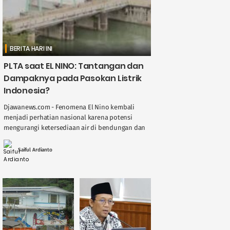
BERITA HARI INI
PLTA saat EL NINO: Tantangan dan
Dampaknya pada Pasokan Listrik
Indonesia?
Djawanews.com - Fenomena El Nino kembali
menjadi perhatian nasional karena potensi
mengurangi ketersediaan air di bendungan dan
sungai, berdampak langsung pada kinerja
Pembangkit Listrik Tenaga Air ( ....
Saiful Ardianto