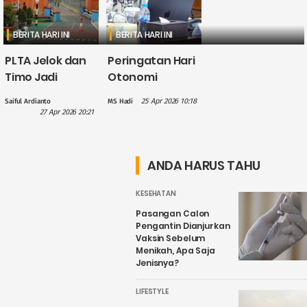
BERITA HARI INI
BERITA HARI INI
PLTA Jelok dan
Peringatan Hari
Timo Jadi
Otonomi
Perhatian PLN
Daerah, Gus
25 Apr 2026 10:18
Saiful Ardianto
MS Hadi
dalam
Hilmy: Hak
27 Apr 2026 20:21
Penguatan
Daerah Harus
Wisata Air
Nyata, Bukan
Candirejo,
Sekadar
ANDA HARUS TAHU
Kenapa?
Wacana
KESEHATAN
Pasangan Calon
Pengantin Dianjurkan
Vaksin Sebelum
Menikah, Apa Saja
Jenisnya?
LIFESTYLE