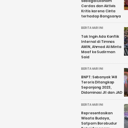
sebagai Ekonom
Cerdas dan Aktivis
Kritis karena Cinta
terhadap Bangsanya
BERITA HARI INI
Tak Ingin Ada Konflik
Internal di Timnas
AMIN, Ahmad Ali Minta
Maaf ke Sudirman
Said
BERITA HARI INI
BNPT: Sebanyak 148
Teroris Ditangkap
Sepanjang 2023,
Didominasi JII dan JAD
BERITA HARI INI
Representasikan
Wisata Budaya,
Satpam Borobudur