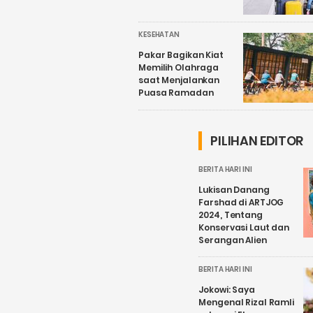
KESEHATAN
Pakar Bagikan Kiat
Memilih Olahraga
saat Menjalankan
Puasa Ramadan
PILIHAN EDITOR
BERITA HARI INI
Lukisan Danang
Farshad di ARTJOG
2024, Tentang
Konservasi Laut dan
Serangan Alien
BERITA HARI INI
Jokowi: Saya
Mengenal Rizal Ramli