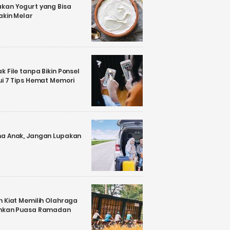
kan Yogurt yang Bisa
akin Melar
 File tanpa Bikin Ponsel
ui 7 Tips Hemat Memori
a Anak, Jangan Lupakan
n Kiat Memilih Olahraga
ankan Puasa Ramadan