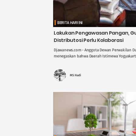
BERITA HARI INI
Lakukan Pengawasan Pangan, Gus
Distributosi Perlu Kolaborasi
Djawanews.com - Anggota Dewan Perwakilan Dae
menegaskan bahwa Daerah Istimewa Yogyakarta 
MS Hadi