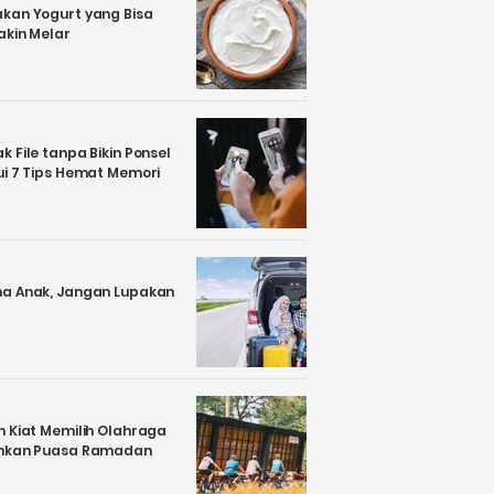
kan Yogurt yang Bisa
akin Melar
 File tanpa Bikin Ponsel
ui 7 Tips Hemat Memori
a Anak, Jangan Lupakan
n Kiat Memilih Olahraga
ankan Puasa Ramadan