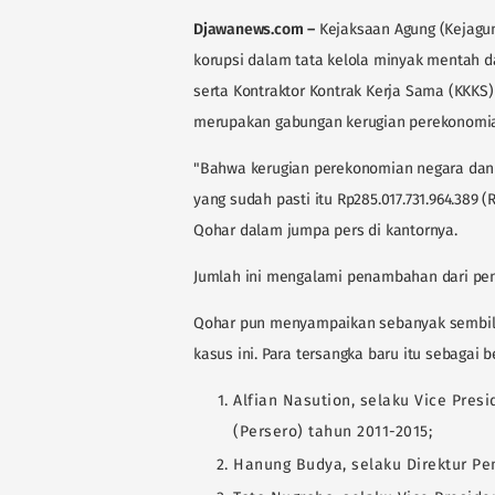
Djawanews.com
–
Kejaksaan Agung (Kejagun
korupsi dalam tata kelola minyak mentah da
serta Kontraktor Kontrak Kerja Sama (KKKS)
merupakan gabungan kerugian perekonomia
"Bahwa kerugian perekonomian negara dan 
yang sudah pasti itu Rp285.017.731.964.389 (R
Qohar dalam jumpa pers di kantornya.
Jumlah ini mengalami penambahan dari pengh
Qohar pun menyampaikan sebanyak sembila
kasus ini. Para tersangka baru itu sebagai be
Alfian Nasution, selaku Vice Pres
(Persero) tahun 2011-2015;
Hanung Budya, selaku Direktur Pe