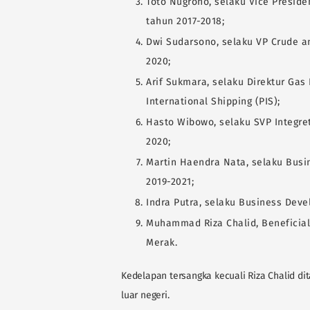
Toto Nugroho, selaku Vice Preside
tahun 2017-2018;
Dwi Sudarsono, selaku VP Crude a
2020;
Arif Sukmara, selaku Direktur Ga
International Shipping (PIS);
Hasto Wibowo, selaku SVP Integre
2020;
Martin Haendra Nata, selaku Busi
2019-2021;
Indra Putra, selaku Business De
Muhammad Riza Chalid, Beneficial
Merak.
Kedelapan tersangka kecuali Riza Chalid di
luar negeri.