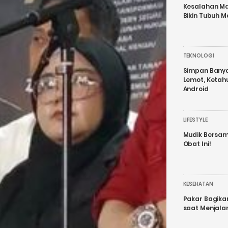
Kesalahan Ma
Bikin Tubuh M
TEKNOLOGI
Simpan Banyak
Lemot, Ketah
Android
LIFESTYLE
Mudik Bersam
Obat Ini!
KESEHATAN
Pakar Bagika
saat Menjal