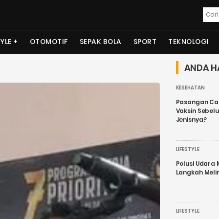
TYLE
OTOMOTIF
SEPAK BOLA
SPORT
TEKNOLOGI
ANDA H
KESEHATAN
Pasangan Cal
Vaksin Sebel
Jenisnya?
LIFESTYLE
Polusi Udara
Langkah Meli
LIFESTYLE