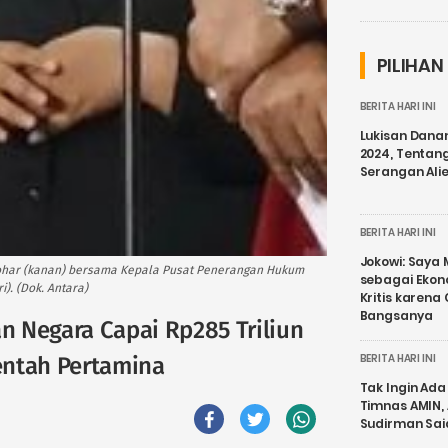
PILIHAN
BERITA HARI INI
Lukisan Dana
2024, Tentang
Serangan Ali
BERITA HARI INI
Jokowi: Saya 
Qohar (kanan) bersama Kepala Pusat Penerangan Hukum
sebagai Ekon
). (Dok. Antara)
Kritis karena
Bangsanya
 Negara Capai Rp285 Triliun
BERITA HARI INI
entah Pertamina
Tak Ingin Ada 
Timnas AMIN,
Sudirman Sai