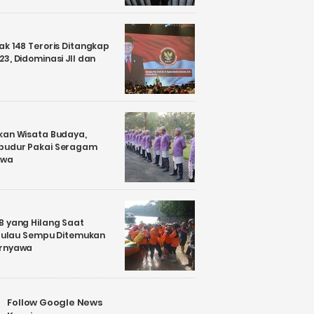
k 148 Teroris Ditangkap
3, Didominasi JII dan
kan Wisata Budaya,
budur Pakai Seragam
awa
B yang Hilang Saat
i Pulau Sempu Ditemukan
ernyawa
Follow Google News