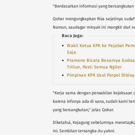
"Berdasarkan informasi yang bersangkutan ti
Qohar mengungkapkan Riza sejatinya sudah t
Namun, saudagar minyak ini mangkir dari se
Baca Juga:
Wakil Ketua KPK ke Pejabat Pemd
Saja
Pramono Bicara Besarnya Godaan
Triliun, Pasti Semua Ngiler
Pimpinan KPK Usul Parpol Dibiay
"Kerja sama dengan perwakilan kejaksaan 
karena infonya ada di sana, sudah kami t
yang bersangkutan," jelas Qohar.
Diketahui, Kejagung sebelumnya menetapka
ini. Sembilan tersangka itu yakni: