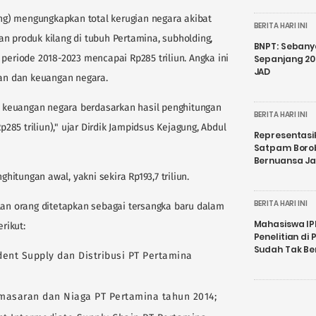
g) mengungkapkan total kerugian negara akibat
BERITA HARI INI
n produk kilang di tubuh Pertamina, subholding,
BNPT: Sebanya
 periode 2018-2023 mencapai Rp285 triliun. Angka ini
Sepanjang 202
JAD
n dan keuangan negara.
keuangan negara berdasarkan hasil penghitungan
BERITA HARI INI
p285 triliun)," ujar Dirdik Jampidsus Kejagung, Abdul
Representasi
Satpam Boro
Bernuansa J
itungan awal, yakni sekira Rp193,7 triliun.
BERITA HARI INI
n orang ditetapkan sebagai tersangka baru dalam
Mahasiswa IP
rikut:
Penelitian d
Sudah Tak B
ident Supply dan Distribusi PT Pertamina
masaran dan Niaga PT Pertamina tahun 2014;