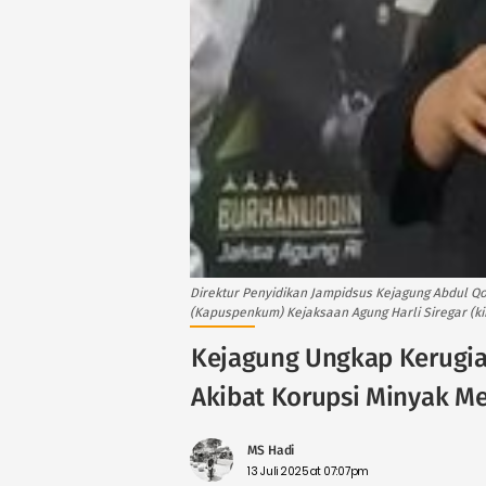
Direktur Penyidikan Jampidsus Kejagung Abdul 
(Kapuspenkum) Kejaksaan Agung Harli Siregar (kiri
Kejagung Ungkap Kerugian
Akibat Korupsi Minyak M
MS Hadi
13 Juli 2025 at 07:07pm