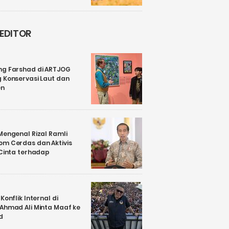
 EDITOR
ng Farshad di ARTJOG
 Konservasi Laut dan
en
Mengenal Rizal Ramli
om Cerdas dan Aktivis
 Cinta terhadap
Konflik Internal di
 Ahmad Ali Minta Maaf ke
d