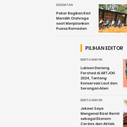
KESEHATAN
Pakar Bagikan Kiat
Memilih Olahraga
saat Menjalankan
Puasa Ramadan
PILIHAN EDITOR
BERITA HARI INI
Lukisan Danang
Farshad di ARTJOG
2024, Tentang
Konservasi Laut dan
Serangan Alien
BERITA HARI INI
Jokowi: Saya
Mengenal Rizal Ramli
sebagai Ekonom
Cerdas dan Aktivis