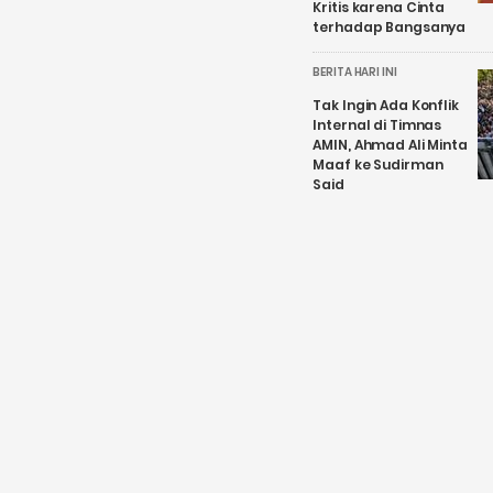
Kritis karena Cinta
terhadap Bangsanya
BERITA HARI INI
Tak Ingin Ada Konflik
Internal di Timnas
AMIN, Ahmad Ali Minta
Maaf ke Sudirman
Said
BERITA HARI INI
BNPT: Sebanyak 148
Teroris Ditangkap
Sepanjang 2023,
Didominasi JII dan JAD
BERITA HARI INI
Representasikan
Wisata Budaya,
Satpam Borobudur
Pakai Seragam
Bernuansa Jawa