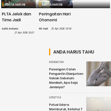
BERITA HARI INI
BERITA HARI INI
PLTA Jelok dan
Peringatan Hari
Timo Jadi
Otonomi
Perhatian PLN
Daerah, Gus
25 Apr 2026 10:18
Saiful Ardianto
MS Hadi
dalam
Hilmy: Hak
27 Apr 2026 20:21
Penguatan
Daerah Harus
Wisata Air
Nyata, Bukan
Candirejo,
Sekadar
ANDA HARUS TAHU
Kenapa?
Wacana
KESEHATAN
Pasangan Calon
Pengantin Dianjurkan
Vaksin Sebelum
Menikah, Apa Saja
Jenisnya?
LIFESTYLE
Polusi Udara
Memburuk, Ketahui 7