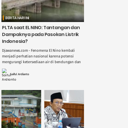
BERITA HARI INI
PLTA saat EL NINO: Tantangan dan
Dampaknya pada Pasokan Listrik
Indonesia?
Djawanews.com - Fenomena El Nino kembali
menjadi perhatian nasional karena potensi
mengurangi ketersediaan air di bendungan dan
sungai, berdampak langsung pada kinerja
Pembangkit Listrik Tenaga Air ( ....
Saiful Ardianto