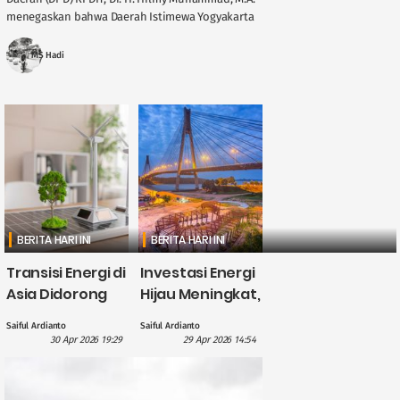
menegaskan bahwa Daerah Istimewa Yogyakarta
memegang peran penting dalam menjaga
stabilitas ....
MS Hadi
BERITA HARI INI
BERITA HARI INI
Transisi Energi di
Investasi Energi
Asia Didorong
Hijau Meningkat,
British
CATL Himpun
Saiful Ardianto
Saiful Ardianto
International
Dana US$5
30 Apr 2026 19:29
29 Apr 2026 14:54
Investment
Miliar?
dengan