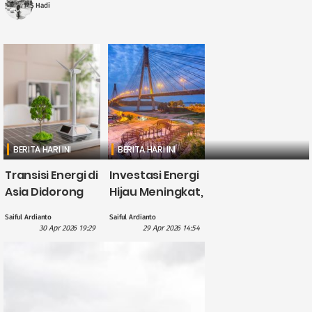
stabilitas ....
MS Hadi
BERITA HARI INI
BERITA HARI INI
Transisi Energi di
Investasi Energi
Asia Didorong
Hijau Meningkat,
British
CATL Himpun
Saiful Ardianto
Saiful Ardianto
International
Dana US$5
30 Apr 2026 19:29
29 Apr 2026 14:54
Investment
Miliar?
dengan
Pendanaan £1,1
Miliar