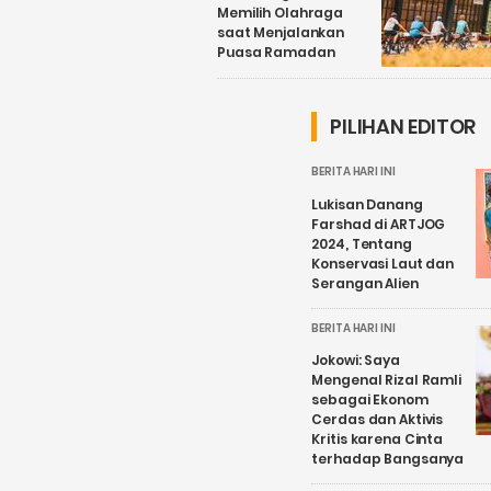
Memilih Olahraga
saat Menjalankan
Puasa Ramadan
PILIHAN EDITOR
BERITA HARI INI
Lukisan Danang
Farshad di ARTJOG
2024, Tentang
Konservasi Laut dan
Serangan Alien
BERITA HARI INI
Jokowi: Saya
Mengenal Rizal Ramli
sebagai Ekonom
Cerdas dan Aktivis
Kritis karena Cinta
terhadap Bangsanya