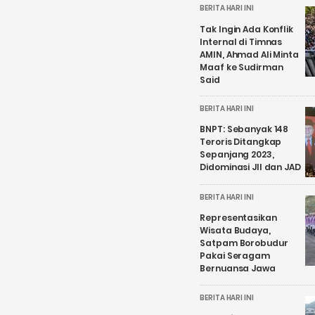
BERITA HARI INI
Tak Ingin Ada Konflik
Internal di Timnas
AMIN, Ahmad Ali Minta
Maaf ke Sudirman
Said
BERITA HARI INI
BNPT: Sebanyak 148
Teroris Ditangkap
Sepanjang 2023,
Didominasi JII dan JAD
BERITA HARI INI
Representasikan
Wisata Budaya,
Satpam Borobudur
Pakai Seragam
Bernuansa Jawa
BERITA HARI INI