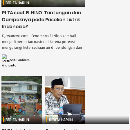
BERITA HARI INI
PLTA saat EL NINO: Tantangan dan
Dampaknya pada Pasokan Listrik
Indonesia?
Djawanews.com - Fenomena El Nino kembali
menjadi perhatian nasional karena potensi
mengurangi ketersediaan air di bendungan dan
sungai, berdampak langsung pada kinerja
Pembangkit Listrik Tenaga Air ( ....
Saiful Ardianto
BERITA HARI INI
BERITA HARI INI