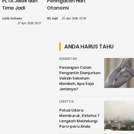
PLTA Jelok dan
Peringatan Hari
Timo Jadi
Otonomi
Perhatian PLN
Daerah, Gus
25 Apr 2026 10:18
Saiful Ardianto
MS Hadi
dalam
Hilmy: Hak
27 Apr 2026 20:21
Penguatan
Daerah Harus
Wisata Air
Nyata, Bukan
Candirejo,
Sekadar
ANDA HARUS TAHU
Kenapa?
Wacana
KESEHATAN
Pasangan Calon
Pengantin Dianjurkan
Vaksin Sebelum
Menikah, Apa Saja
Jenisnya?
LIFESTYLE
Polusi Udara
Memburuk, Ketahui 7
Langkah Melindungi
Paru-paru Anda