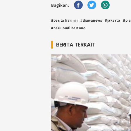
Bagikan:
#berita hari ini
#djawanews
#jakarta
#pia
#heru budi hartono
BERITA TERKAIT