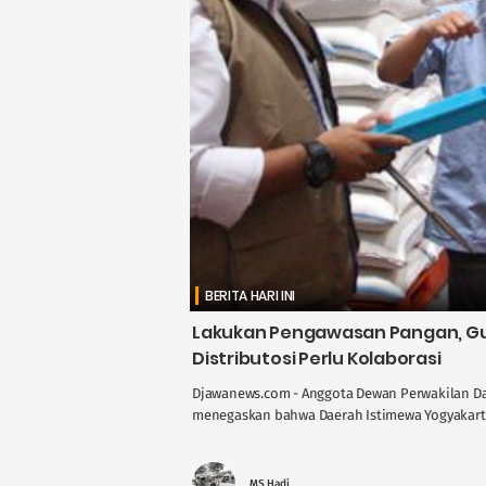
BERITA HARI INI
Lakukan Pengawasan Pangan, Gus
Distributosi Perlu Kolaborasi
Djawanews.com - Anggota Dewan Perwakilan Dae
menegaskan bahwa Daerah Istimewa Yogyakarta 
MS Hadi