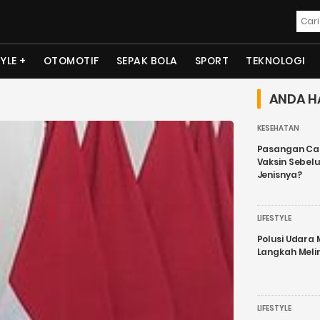
TYLE
OTOMOTIF
SEPAK BOLA
SPORT
TEKNOLOGI
ANDA H
KESEHATAN
Pasangan Cal
Vaksin Sebel
Jenisnya?
LIFESTYLE
Polusi Udara
Langkah Meli
LIFESTYLE