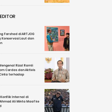
 EDITOR
ng Farshad di ARTJOG
 Konservasi Laut dan
en
Mengenal Rizal Ramli
om Cerdas dan Aktivis
 Cinta terhadap
Konflik Internal di
 Ahmad Ali Minta Maaf ke
d