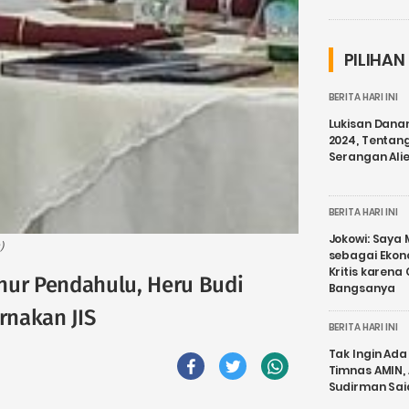
PILIHAN
BERITA HARI INI
Lukisan Dana
2024, Tentang
Serangan Ali
BERITA HARI INI
Jokowi: Saya 
)
sebagai Ekon
Kritis karena
nur Pendahulu, Heru Budi
Bangsanya
rnakan JIS
BERITA HARI INI
Tak Ingin Ada 
Timnas AMIN,
Sudirman Sai