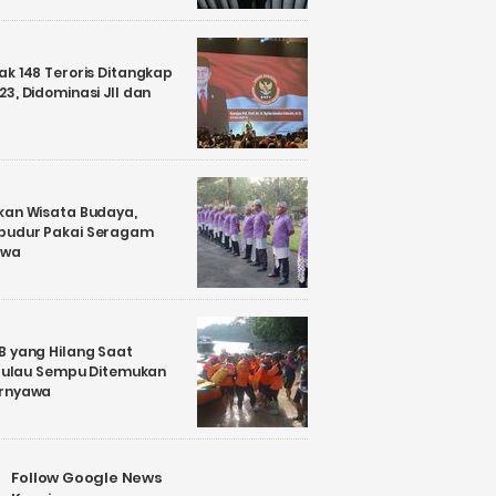
k 148 Teroris Ditangkap
3, Didominasi JII dan
kan Wisata Budaya,
budur Pakai Seragam
awa
B yang Hilang Saat
i Pulau Sempu Ditemukan
ernyawa
Follow Google News