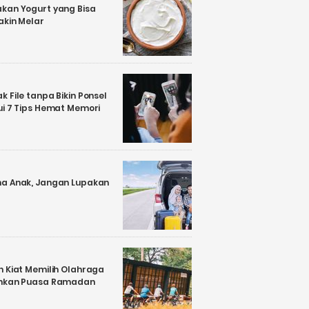
kan Yogurt yang Bisa
akin Melar
 File tanpa Bikin Ponsel
ui 7 Tips Hemat Memori
a Anak, Jangan Lupakan
n Kiat Memilih Olahraga
ankan Puasa Ramadan