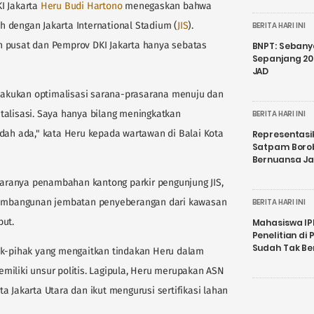
I Jakarta
Heru Budi Hartono
menegaskan bahwa
 dengan Jakarta International Stadium (
JIS
).
BERITA HARI INI
h pusat dan Pemprov DKI Jakarta hanya sebatas
BNPT: Sebanya
Sepanjang 202
JAD
akukan optimalisasi sarana-prasarana menuju dan
vitalisasi. Saya hanya bilang meningkatkan
BERITA HARI INI
h ada," kata Heru kepada wartawan di Balai Kota
Representasi
Satpam Boro
Bernuansa J
ranya penambahan kantong parkir pengunjung JIS,
 pembangunan jembatan penyeberangan dari kawasan
BERITA HARI INI
but.
Mahasiswa IP
Penelitian d
Sudah Tak B
ak-pihak yang mengaitkan tindakan Heru dalam
miliki unsur politis. Lagipula, Heru merupakan ASN
a Jakarta Utara dan ikut mengurusi sertifikasi lahan