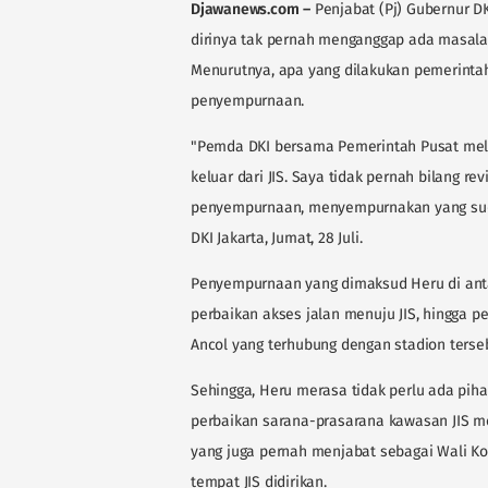
Djawanews.com
–
Penjabat (Pj) Gubernur DK
dirinya tak pernah menganggap ada masalah
Menurutnya, apa yang dilakukan pemerinta
penyempurnaan.
"Pemda DKI bersama Pemerintah Pusat mel
keluar dari JIS. Saya tidak pernah bilang re
penyempurnaan, menyempurnakan yang suda
DKI Jakarta, Jumat, 28 Juli.
Penyempurnaan yang dimaksud Heru di anta
perbaikan akses jalan menuju JIS, hingga
Ancol yang terhubung dengan stadion terse
Sehingga, Heru merasa tidak perlu ada pih
perbaikan sarana-prasarana kawasan JIS me
yang juga pernah menjabat sebagai Wali Kot
tempat JIS didirikan.