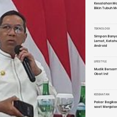
Kesalahan Ma
Bikin Tubuh M
TEKNOLOGI
Simpan Banyak
Lemot, Ketah
Android
LIFESTYLE
Mudik Bersam
Obat Ini!
KESEHATAN
Pakar Bagika
saat Menjal