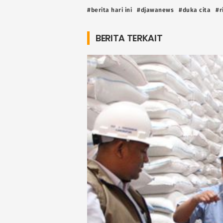
#berita hari ini
#djawanews
#duka cita
#r
BERITA TERKAIT