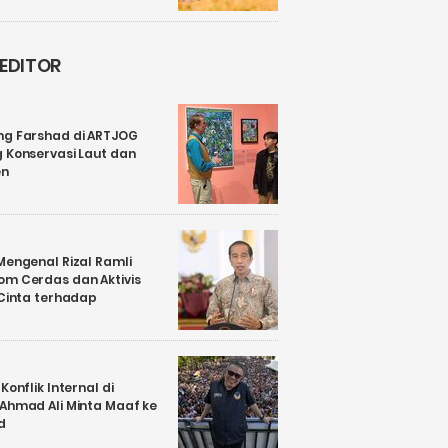
 EDITOR
ng Farshad di ARTJOG
 Konservasi Laut dan
en
Mengenal Rizal Ramli
om Cerdas dan Aktivis
 Cinta terhadap
Konflik Internal di
 Ahmad Ali Minta Maaf ke
d