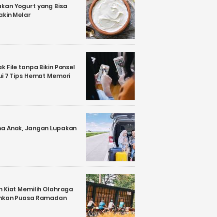
kan Yogurt yang Bisa
akin Melar
 File tanpa Bikin Ponsel
ui 7 Tips Hemat Memori
a Anak, Jangan Lupakan
n Kiat Memilih Olahraga
ankan Puasa Ramadan