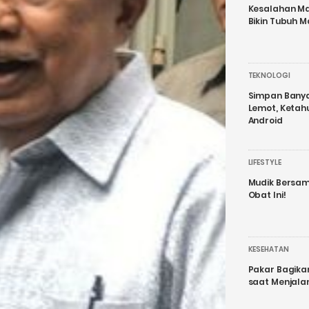
Kesalahan Ma
Bikin Tubuh M
TEKNOLOGI
Simpan Banyak
Lemot, Ketah
Android
LIFESTYLE
Mudik Bersam
Obat Ini!
KESEHATAN
Pakar Bagika
saat Menjal