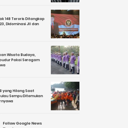
k 148 Teroris Ditangkap
3, Didominasi JII dan
kan Wisata Budaya,
budur Pakai Seragam
awa
B yang Hilang Saat
i Pulau Sempu Ditemukan
ernyawa
Follow Google News