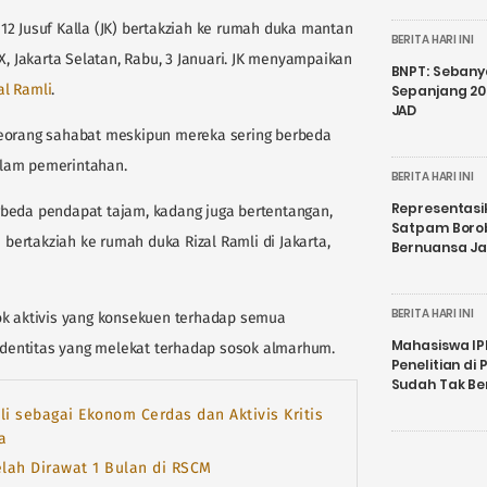
12 Jusuf Kalla (JK) bertakziah ke rumah duka mantan
BERITA HARI INI
X, Jakarta Selatan, Rabu, 3 Januari. JK menyampaikan
BNPT: Sebanya
al Ramli
.
Sepanjang 202
JAD
seorang sahabat meskipun mereka sering berbeda
alam pemerintahan.
BERITA HARI INI
Representasi
beda pendapat tajam, kadang juga bertentangan,
Satpam Boro
 bertakziah ke rumah duka Rizal Ramli di Jakarta,
Bernuansa J
BERITA HARI INI
ok aktivis yang konsekuen terhadap semua
Mahasiswa IP
 identitas yang melekat terhadap sosok almarhum.
Penelitian d
Sudah Tak B
li sebagai Ekonom Cerdas dan Aktivis Kritis
a
elah Dirawat 1 Bulan di RSCM