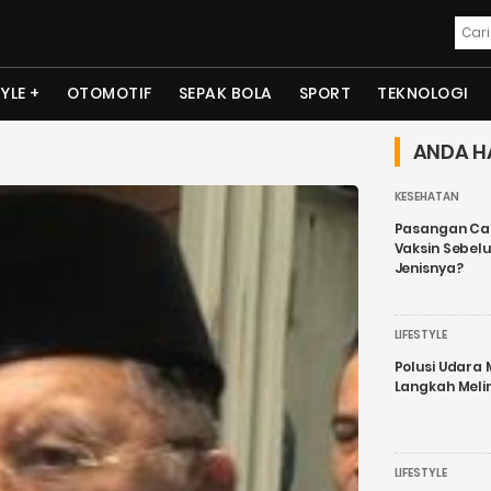
TYLE
OTOMOTIF
SEPAK BOLA
SPORT
TEKNOLOGI
ANDA H
KESEHATAN
Pasangan Cal
Vaksin Sebel
Jenisnya?
LIFESTYLE
Polusi Udara
Langkah Meli
LIFESTYLE