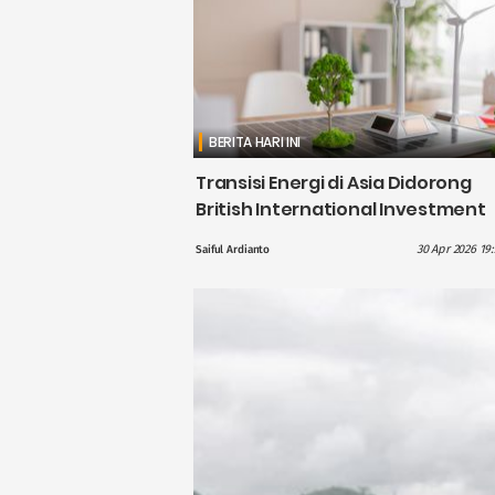
BERITA HARI INI
Transisi Energi di Asia Didorong
British International Investment
dengan Pendanaan £1,1 Miliar
30 Apr 2026 19
Saiful Ardianto