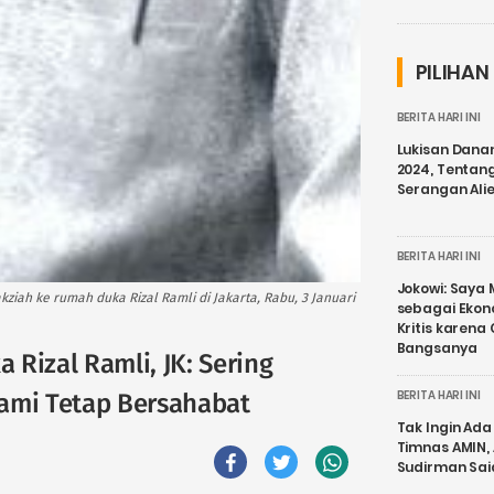
PILIHAN
BERITA HARI INI
Lukisan Dana
2024, Tentang
Serangan Ali
BERITA HARI INI
Jokowi: Saya 
kziah ke rumah duka Rizal Ramli di Jakarta, Rabu, 3 Januari
sebagai Ekon
Kritis karena
Bangsanya
Rizal Ramli, JK: Sering
BERITA HARI INI
Kami Tetap Bersahabat
Tak Ingin Ada 
Timnas AMIN,
Sudirman Sai