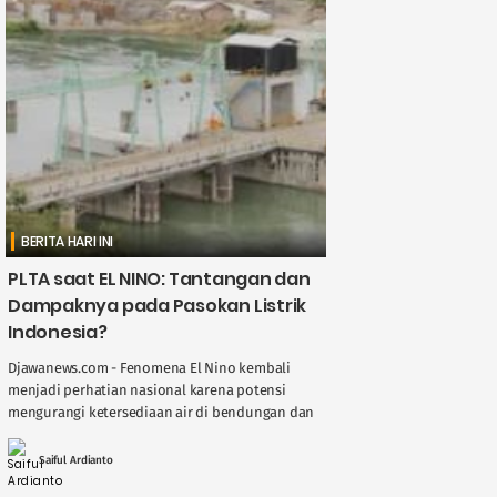
BERITA HARI INI
PLTA saat EL NINO: Tantangan dan
Dampaknya pada Pasokan Listrik
Indonesia?
Djawanews.com - Fenomena El Nino kembali
menjadi perhatian nasional karena potensi
mengurangi ketersediaan air di bendungan dan
sungai, berdampak langsung pada kinerja
Pembangkit Listrik Tenaga Air ( ....
Saiful Ardianto