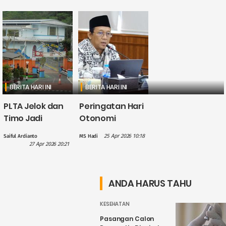
BERITA HARI INI
BERITA HARI INI
PLTA Jelok dan
Peringatan Hari
Timo Jadi
Otonomi
Perhatian PLN
Daerah, Gus
25 Apr 2026 10:18
Saiful Ardianto
MS Hadi
dalam
Hilmy: Hak
27 Apr 2026 20:21
Penguatan
Daerah Harus
Wisata Air
Nyata, Bukan
Candirejo,
Sekadar
ANDA HARUS TAHU
Kenapa?
Wacana
KESEHATAN
Pasangan Calon