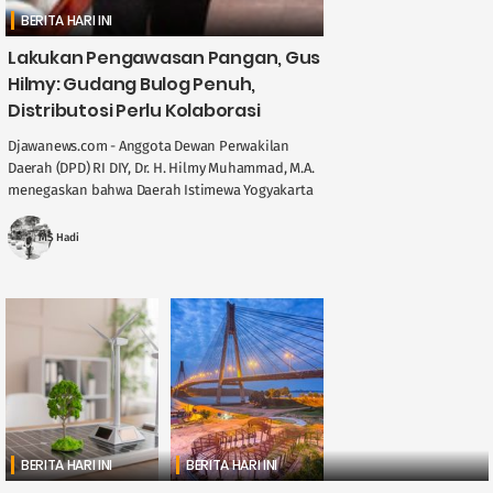
BERITA HARI INI
Lakukan Pengawasan Pangan, Gus
Hilmy: Gudang Bulog Penuh,
Distributosi Perlu Kolaborasi
Djawanews.com - Anggota Dewan Perwakilan
Daerah (DPD) RI DIY, Dr. H. Hilmy Muhammad, M.A.
menegaskan bahwa Daerah Istimewa Yogyakarta
memegang peran penting dalam menjaga
stabilitas ....
MS Hadi
BERITA HARI INI
BERITA HARI INI