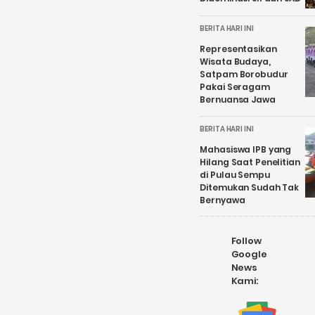
BERITA HARI INI
Representasikan
Wisata Budaya,
Satpam Borobudur
Pakai Seragam
Bernuansa Jawa
BERITA HARI INI
Mahasiswa IPB yang
Hilang Saat Penelitian
di Pulau Sempu
Ditemukan Sudah Tak
Bernyawa
Follow
Google
News
Kami: