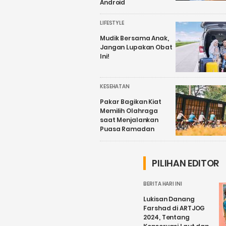
Android
LIFESTYLE
Mudik Bersama Anak,
Jangan Lupakan Obat
Ini!
KESEHATAN
Pakar Bagikan Kiat
Memilih Olahraga
saat Menjalankan
Puasa Ramadan
PILIHAN EDITOR
BERITA HARI INI
Lukisan Danang
Farshad di ARTJOG
2024, Tentang