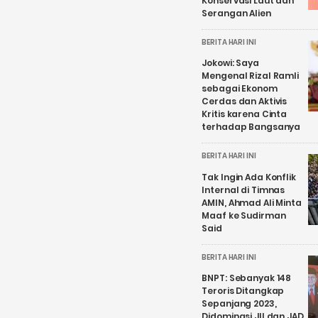
Konservasi Laut dan
Serangan Alien
BERITA HARI INI
Jokowi: Saya
Mengenal Rizal Ramli
sebagai Ekonom
Cerdas dan Aktivis
Kritis karena Cinta
terhadap Bangsanya
BERITA HARI INI
Tak Ingin Ada Konflik
Internal di Timnas
AMIN, Ahmad Ali Minta
Maaf ke Sudirman
Said
BERITA HARI INI
BNPT: Sebanyak 148
Teroris Ditangkap
Sepanjang 2023,
Didominasi JII dan JAD