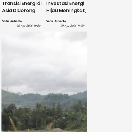
Transisi Energi di
Investasi Energi
Asia Didorong
Hijau Meningkat,
British
CATL Himpun
Saiful Ardianto
Saiful Ardianto
International
Dana US$5
30 Apr 2026 19:29
29 Apr 2026 14:54
Investment
Miliar?
dengan
Pendanaan £1,1
Miliar