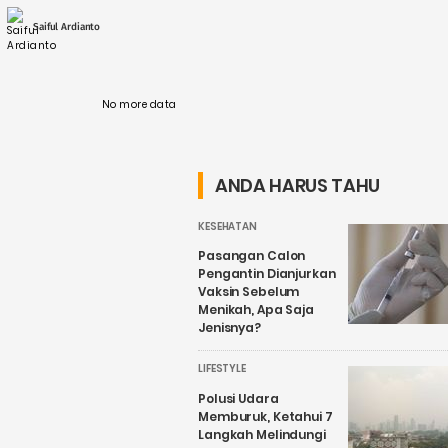
perubahan mendasar. Operasional tambang
yang selama ini identik dengan konsumsi
Saiful Ardianto
energi tinggi ....
No more data
ANDA HARUS TAHU
KESEHATAN
Pasangan Calon
Pengantin Dianjurkan
Vaksin Sebelum
Menikah, Apa Saja
Jenisnya?
LIFESTYLE
Polusi Udara
Memburuk, Ketahui 7
Langkah Melindungi