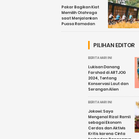
Pakar Bagikan Kiat
Memilih Olahraga
saat Menjalankan
Puasa Ramadan
PILIHAN EDITOR
BERITA HARI INI
Lukisan Danang
Farshad di ARTJOG
2024, Tentang
Konservasi Laut dan
Serangan Alien
BERITA HARI INI
Jokowi: Saya
Mengenal Rizal Ramli
sebagai Ekonom
Cerdas dan Aktivis
Kritis karena Cinta