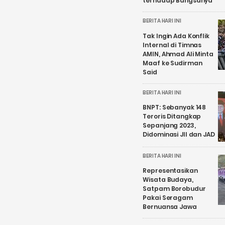
terhadap Bangsanya
BERITA HARI INI
Tak Ingin Ada Konflik
Internal di Timnas
AMIN, Ahmad Ali Minta
Maaf ke Sudirman
Said
BERITA HARI INI
BNPT: Sebanyak 148
Teroris Ditangkap
Sepanjang 2023,
Didominasi JII dan JAD
BERITA HARI INI
Representasikan
Wisata Budaya,
Satpam Borobudur
Pakai Seragam
Bernuansa Jawa