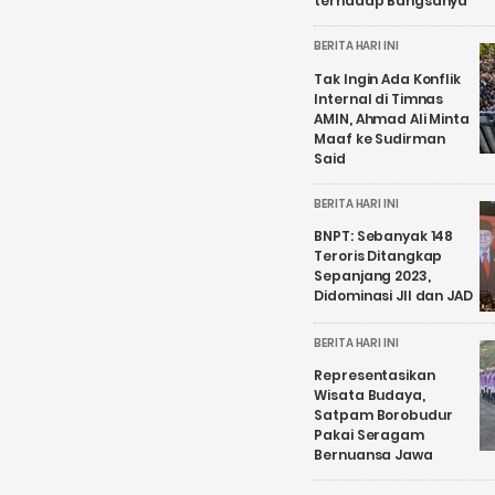
terhadap Bangsanya
BERITA HARI INI
Tak Ingin Ada Konflik
Internal di Timnas
AMIN, Ahmad Ali Minta
Maaf ke Sudirman
Said
BERITA HARI INI
BNPT: Sebanyak 148
Teroris Ditangkap
Sepanjang 2023,
Didominasi JII dan JAD
BERITA HARI INI
Representasikan
Wisata Budaya,
Satpam Borobudur
Pakai Seragam
Bernuansa Jawa