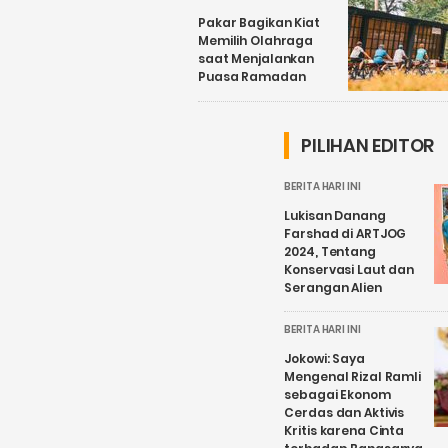
Pakar Bagikan Kiat
Memilih Olahraga
saat Menjalankan
Puasa Ramadan
PILIHAN EDITOR
BERITA HARI INI
Lukisan Danang
Farshad di ARTJOG
2024, Tentang
Konservasi Laut dan
Serangan Alien
BERITA HARI INI
Jokowi: Saya
Mengenal Rizal Ramli
sebagai Ekonom
Cerdas dan Aktivis
Kritis karena Cinta