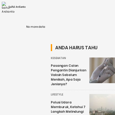
Pertamina (Persero) berfokus pada
pengembangan energi baru dan terbarukan
Saiful Ardianto
(EBT), dengan ....
No more data
ANDA HARUS TAHU
KESEHATAN
Pasangan Calon
Pengantin Dianjurkan
Vaksin Sebelum
Menikah, Apa Saja
Jenisnya?
LIFESTYLE
Polusi Udara
Memburuk, Ketahui 7
Langkah Melindungi