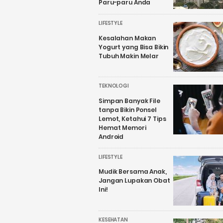
Paru-paru Anda
LIFESTYLE
Kesalahan Makan
Yogurt yang Bisa Bikin
Tubuh Makin Melar
TEKNOLOGI
Simpan Banyak File
tanpa Bikin Ponsel
Lemot, Ketahui 7 Tips
Hemat Memori
Android
LIFESTYLE
Mudik Bersama Anak,
Jangan Lupakan Obat
Ini!
KESEHATAN