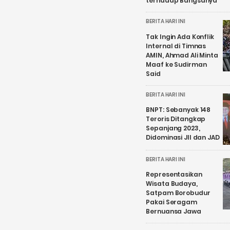
terhadap Bangsanya
BERITA HARI INI
Tak Ingin Ada Konflik
Internal di Timnas
AMIN, Ahmad Ali Minta
Maaf ke Sudirman
Said
BERITA HARI INI
BNPT: Sebanyak 148
Teroris Ditangkap
Sepanjang 2023,
Didominasi JII dan JAD
BERITA HARI INI
Representasikan
Wisata Budaya,
Satpam Borobudur
Pakai Seragam
Bernuansa Jawa