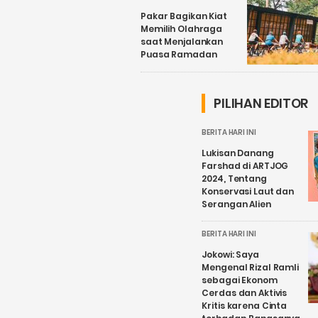
Pakar Bagikan Kiat
Memilih Olahraga
saat Menjalankan
Puasa Ramadan
PILIHAN EDITOR
BERITA HARI INI
Lukisan Danang
Farshad di ARTJOG
2024, Tentang
Konservasi Laut dan
Serangan Alien
BERITA HARI INI
Jokowi: Saya
Mengenal Rizal Ramli
sebagai Ekonom
Cerdas dan Aktivis
Kritis karena Cinta