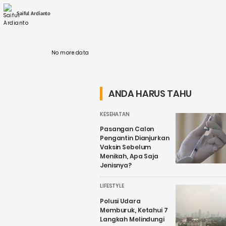
digunakan untuk menerangi rumah-rumah di
seluruh Indonesia. Proses listrik ....
Saiful Ardianto
No more data
ANDA HARUS TAHU
KESEHATAN
Pasangan Calon
Pengantin Dianjurkan
Vaksin Sebelum
Menikah, Apa Saja
Jenisnya?
LIFESTYLE
Polusi Udara
Memburuk, Ketahui 7
Langkah Melindungi