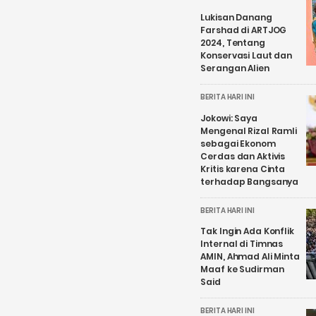
Lukisan Danang
Farshad di ARTJOG
2024, Tentang
Konservasi Laut dan
Serangan Alien
BERITA HARI INI
Jokowi: Saya
Mengenal Rizal Ramli
sebagai Ekonom
Cerdas dan Aktivis
Kritis karena Cinta
terhadap Bangsanya
BERITA HARI INI
Tak Ingin Ada Konflik
Internal di Timnas
AMIN, Ahmad Ali Minta
Maaf ke Sudirman
Said
BERITA HARI INI