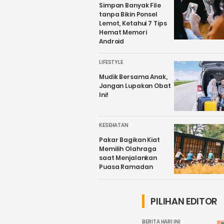
Simpan Banyak File
tanpa Bikin Ponsel
Lemot, Ketahui 7 Tips
Hemat Memori
Android
LIFESTYLE
Mudik Bersama Anak,
Jangan Lupakan Obat
Ini!
KESEHATAN
Pakar Bagikan Kiat
Memilih Olahraga
saat Menjalankan
Puasa Ramadan
PILIHAN EDITOR
BERITA HARI INI