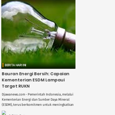
BERITA HARI INI
Bauran Energi Bersih: Capaian
Kementerian ESDM Lampaui
Target RUKN
Djawanews.com - Pemerintah Indonesia, melalui
Kementerian Energi dan Sumber Daya Mineral
(ESDM), terus berkomitmen untuk meningkatkan
bauran energi bersih dalam sektor
ketenagalistrikan. Pada tahun 2025, bauran