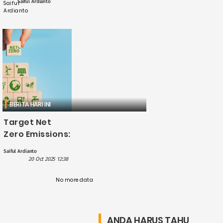
Saiful Ardianto
energi ....
BERITA HARI INI
Target Net
Zero Emissions:
Alasan
Saiful Ardianto
Indonesia
20 Oct 2025 12:38
Ngotot
Percepat
No more data
Transisi
Energi?
ANDA HARUS TAHU