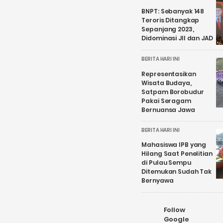
BNPT: Sebanyak 148
Teroris Ditangkap
Sepanjang 2023,
Didominasi JII dan JAD
BERITA HARI INI
Representasikan
Wisata Budaya,
Satpam Borobudur
Pakai Seragam
Bernuansa Jawa
BERITA HARI INI
Mahasiswa IPB yang
Hilang Saat Penelitian
di Pulau Sempu
Ditemukan Sudah Tak
Bernyawa
Follow
Google