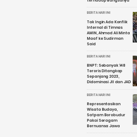
terhadap Bangsanya
BERITA HARI INI
Tak Ingin Ada Konflik
Internal di Timnas
AMIN, Ahmad Ali Minta
Maaf ke Sudirman
Said
BERITA HARI INI
BNPT: Sebanyak 148
Teroris Ditangkap
Sepanjang 2023,
Didominasi JII dan JAD
BERITA HARI INI
Representasikan
Wisata Budaya,
Satpam Borobudur
Pakai Seragam
Bernuansa Jawa