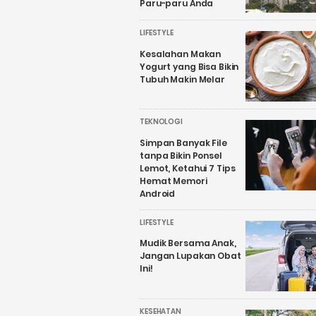
Paru-paru Anda
LIFESTYLE
Kesalahan Makan
Yogurt yang Bisa Bikin
Tubuh Makin Melar
TEKNOLOGI
Simpan Banyak File
tanpa Bikin Ponsel
Lemot, Ketahui 7 Tips
Hemat Memori
Android
LIFESTYLE
Mudik Bersama Anak,
Jangan Lupakan Obat
Ini!
KESEHATAN