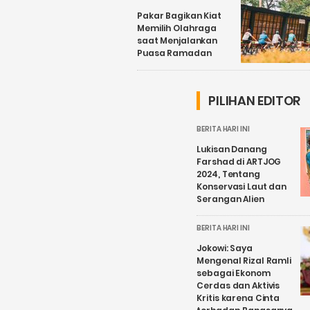
Pakar Bagikan Kiat
Memilih Olahraga
saat Menjalankan
Puasa Ramadan
PILIHAN EDITOR
BERITA HARI INI
Lukisan Danang
Farshad di ARTJOG
2024, Tentang
Konservasi Laut dan
Serangan Alien
BERITA HARI INI
Jokowi: Saya
Mengenal Rizal Ramli
sebagai Ekonom
Cerdas dan Aktivis
Kritis karena Cinta