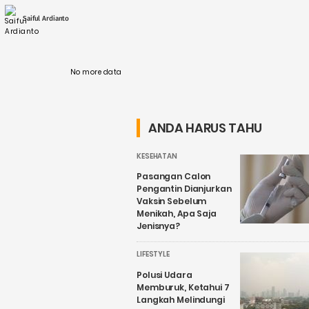
meluncurkan inovasi terbaru dalam bidang
Laser Micromachining untuk mendukung
Saiful Ardianto
perkembangan industri ....
No more data
ANDA HARUS TAHU
KESEHATAN
Pasangan Calon
Pengantin Dianjurkan
Vaksin Sebelum
Menikah, Apa Saja
Jenisnya?
LIFESTYLE
Polusi Udara
Memburuk, Ketahui 7
Langkah Melindungi