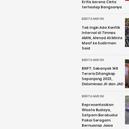
Kritis karena Cinta
terhadap Bangsanya
BERITA HARI INI
Tak Ingin Ada Konflik
Internal di Timnas
AMIN, Ahmad Ali Minta
Maaf ke Sudirman
Said
BERITA HARI INI
BNPT: Sebanyak 148
Teroris Ditangkap
Sepanjang 2023,
Didominasi JII dan JAD
BERITA HARI INI
Representasikan
Wisata Budaya,
Satpam Borobudur
Pakai Seragam
Bernuansa Jawa