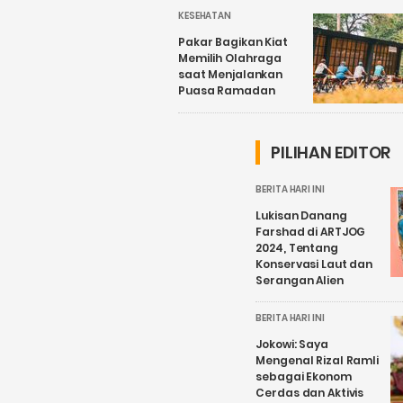
KESEHATAN
Pakar Bagikan Kiat
Memilih Olahraga
saat Menjalankan
Puasa Ramadan
PILIHAN EDITOR
BERITA HARI INI
Lukisan Danang
Farshad di ARTJOG
2024, Tentang
Konservasi Laut dan
Serangan Alien
BERITA HARI INI
Jokowi: Saya
Mengenal Rizal Ramli
sebagai Ekonom
Cerdas dan Aktivis