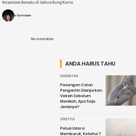
Nusantara Bersatu di Gelora Bung Karno
(GBK) yang dihadiri Presiden Jokowi (Joko
Widodo). Dia ....
Fajar Kurniawan
No more data
ANDA HARUS TAHU
KESEHATAN
Pasangan Calon
Pengantin Dianjurkan
Vaksin Sebelum
Menikah, Apa Saja
Jenisnya?
LIFESTYLE
Polusi Udara
Memburuk, Ketahui 7