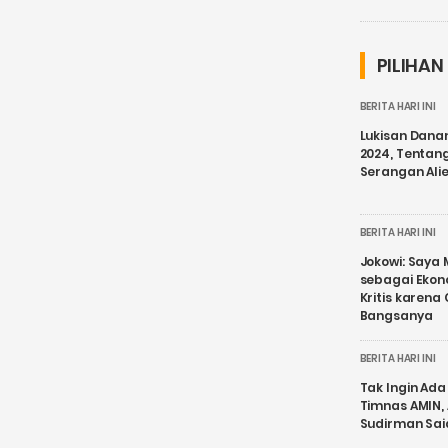
PILIHAN
BERITA HARI INI
Lukisan Dana
2024, Tentang
Serangan Ali
BERITA HARI INI
Jokowi: Saya 
sebagai Ekon
Kritis karena
Bangsanya
BERITA HARI INI
Tak Ingin Ada 
Timnas AMIN,
Sudirman Sai