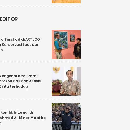
 EDITOR
ng Farshad di ARTJOG
 Konservasi Laut dan
en
Mengenal Rizal Ramli
om Cerdas dan Aktivis
 Cinta terhadap
Konflik Internal di
 Ahmad Ali Minta Maaf ke
d