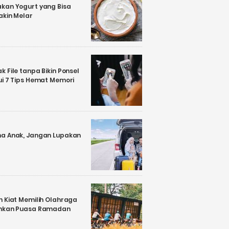
kan Yogurt yang Bisa
akin Melar
 File tanpa Bikin Ponsel
ui 7 Tips Hemat Memori
a Anak, Jangan Lupakan
n Kiat Memilih Olahraga
ankan Puasa Ramadan