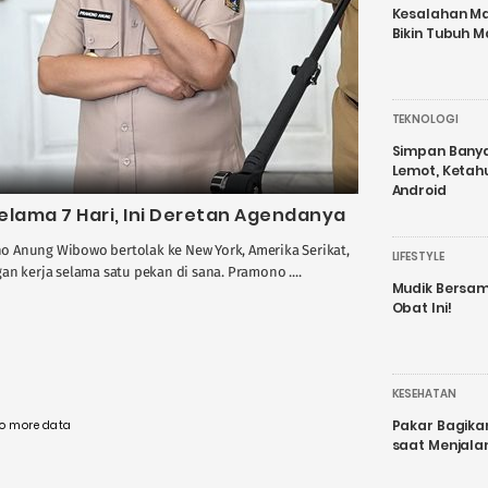
Kesalahan Ma
Bikin Tubuh M
TEKNOLOGI
Simpan Banyak
Lemot, Ketah
Android
lama 7 Hari, Ini Deretan Agendanya
o Anung Wibowo bertolak ke New York, Amerika Serikat,
LIFESTYLE
n kerja selama satu pekan di sana. Pramono ....
Mudik Bersam
Obat Ini!
KESEHATAN
Pakar Bagika
o more data
saat Menjal