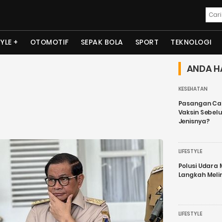
TYLE
OTOMOTIF
SEPAK BOLA
SPORT
TEKNOLOGI
ANDA H
KESEHATAN
Pasangan Cal
Vaksin Sebel
Jenisnya?
LIFESTYLE
Polusi Udara
Langkah Meli
LIFESTYLE