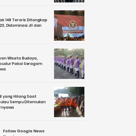
k 148 Teroris Ditangkap
3, Didominasi JII dan
kan Wisata Budaya,
budur Pakai Seragam
awa
B yang Hilang Saat
i Pulau Sempu Ditemukan
ernyawa
Follow Google News