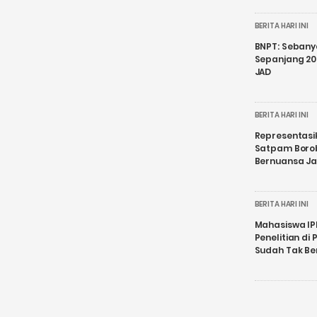
BERITA HARI INI
BNPT: Sebanya
Sepanjang 202
JAD
BERITA HARI INI
Representasi
Satpam Boro
Bernuansa J
BERITA HARI INI
Mahasiswa IP
Penelitian d
Sudah Tak B