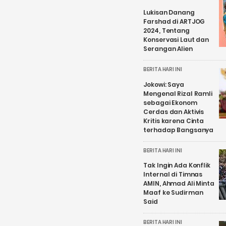
Lukisan Danang
Farshad di ARTJOG
2024, Tentang
Konservasi Laut dan
Serangan Alien
BERITA HARI INI
Jokowi: Saya
Mengenal Rizal Ramli
sebagai Ekonom
Cerdas dan Aktivis
Kritis karena Cinta
terhadap Bangsanya
BERITA HARI INI
Tak Ingin Ada Konflik
Internal di Timnas
AMIN, Ahmad Ali Minta
Maaf ke Sudirman
Said
BERITA HARI INI