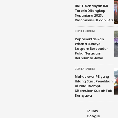
BNPT: Sebanyak 148
Teroris Ditangkap
Sepanjang 2023,
Didominasi JII dan JAD
BERITA HARI INI
Representasikan
Wisata Budaya,
Satpam Borobudur
Pakai Seragam
Bernuansa Jawa
BERITA HARI INI
Mahasiswa IPB yang
Hilang Saat Penelitian
di Pulau Sempu
Ditemukan Sudah Tak
Bernyawa
Follow
Google