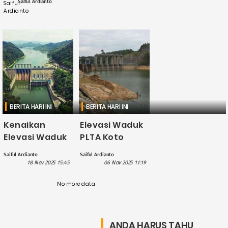
Saiful Ardianto
BERITA HARI INI
BERITA HARI INI
Kenaikan
Elevasi Waduk
Elevasi Waduk
PLTA Koto
PLTA di Kampar
Panjang Terus
Saiful Ardianto
Saiful Ardianto
Masih Diikuti
Menurun,
18 Nov 2025 15:45
06 Nov 2025 11:19
Penantian
Operasional
Operasional
No more data
Turbin
Turbin?
Terancam
Berhenti?
ANDA HARUS TAHU