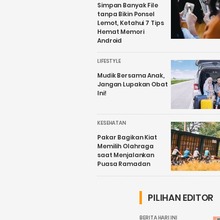
Simpan Banyak File
tanpa Bikin Ponsel
Lemot, Ketahui 7 Tips
Hemat Memori
Android
LIFESTYLE
Mudik Bersama Anak,
Jangan Lupakan Obat
Ini!
KESEHATAN
Pakar Bagikan Kiat
Memilih Olahraga
saat Menjalankan
Puasa Ramadan
PILIHAN EDITOR
BERITA HARI INI