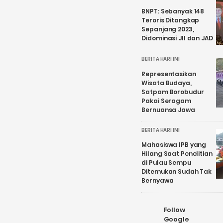
BNPT: Sebanyak 148
Teroris Ditangkap
Sepanjang 2023,
Didominasi JII dan JAD
BERITA HARI INI
Representasikan
Wisata Budaya,
Satpam Borobudur
Pakai Seragam
Bernuansa Jawa
BERITA HARI INI
Mahasiswa IPB yang
Hilang Saat Penelitian
di Pulau Sempu
Ditemukan Sudah Tak
Bernyawa
Follow
Google