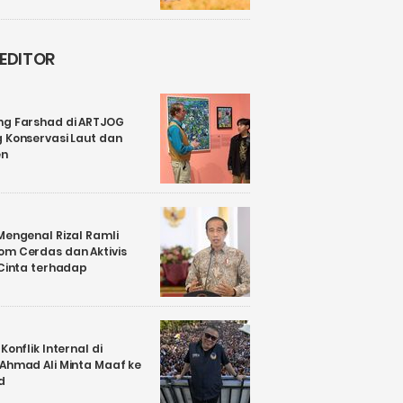
 EDITOR
ng Farshad di ARTJOG
 Konservasi Laut dan
en
Mengenal Rizal Ramli
om Cerdas dan Aktivis
 Cinta terhadap
Konflik Internal di
 Ahmad Ali Minta Maaf ke
d