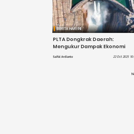
BERITA HARI INI
PLTA Dongkrak Daerah:
Mengukur Dampak Ekonomi
Lokal Pembangunan PLTA
22 Oct 2025 10
Saiful Ardianto
terhadap Pertumbuhan
Ekonomi Daerah
N