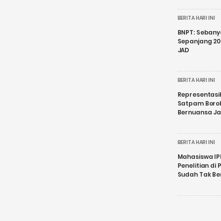
BERITA HARI INI
BNPT: Sebanya
Sepanjang 202
JAD
BERITA HARI INI
Representasi
Satpam Boro
Bernuansa J
BERITA HARI INI
Mahasiswa IP
Penelitian d
Sudah Tak B