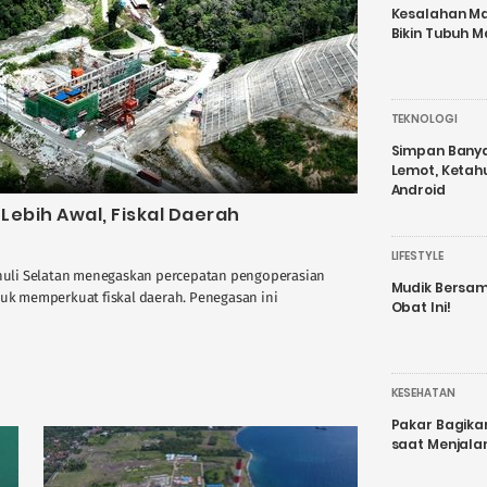
Kesalahan Ma
Bikin Tubuh M
TEKNOLOGI
Simpan Banyak
Lemot, Ketah
Android
Lebih Awal, Fiskal Daerah
LIFESTYLE
uli Selatan menegaskan percepatan pengoperasian
Mudik Bersam
tuk memperkuat fiskal daerah. Penegasan ini
Obat Ini!
KESEHATAN
Pakar Bagika
saat Menjal