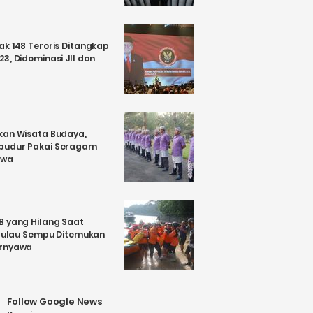
k 148 Teroris Ditangkap
3, Didominasi JII dan
kan Wisata Budaya,
budur Pakai Seragam
awa
B yang Hilang Saat
i Pulau Sempu Ditemukan
ernyawa
Follow Google News