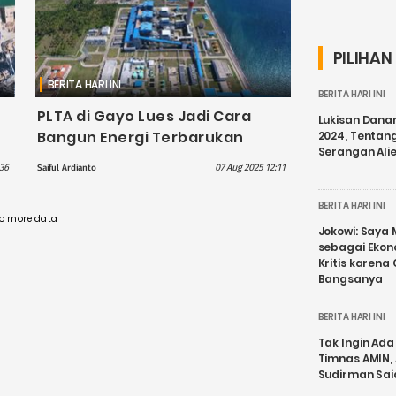
PILIHAN
BERITA HARI INI
BERITA HARI INI
PLTA di Gayo Lues Jadi Cara
Lukisan Dana
Bangun Energi Terbarukan
2024, Tentang
Serangan Ali
untuk Masa Depan dari Pemda
:36
07 Aug 2025 12:11
Saiful Ardianto
BERITA HARI INI
o more data
Jokowi: Saya 
sebagai Ekon
Kritis karena
Bangsanya
BERITA HARI INI
Tak Ingin Ada 
Timnas AMIN,
Sudirman Sai