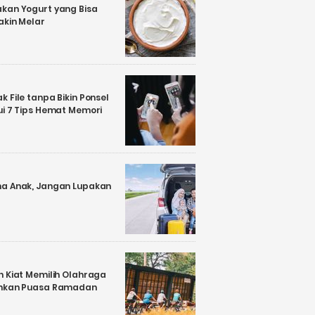
kan Yogurt yang Bisa
akin Melar
 File tanpa Bikin Ponsel
ui 7 Tips Hemat Memori
a Anak, Jangan Lupakan
n Kiat Memilih Olahraga
ankan Puasa Ramadan