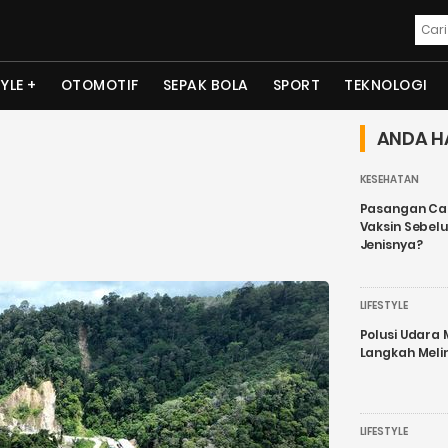
TYLE
OTOMOTIF
SEPAK BOLA
SPORT
TEKNOLOGI
ANDA H
KESEHATAN
Pasangan Cal
Vaksin Sebel
Jenisnya?
LIFESTYLE
Polusi Udara
Langkah Meli
LIFESTYLE