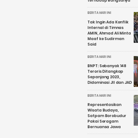
terhadap Bangsanya
BERITA HARI INI
Tak Ingin Ada Konflik
Internal di Timnas
AMIN, Ahmad Ali Minta
Maaf ke Sudirman
Said
BERITA HARI INI
BNPT: Sebanyak 148
Teroris Ditangkap
Sepanjang 2023,
Didominasi JII dan JAD
BERITA HARI INI
Representasikan
Wisata Budaya,
Satpam Borobudur
Pakai Seragam
Bernuansa Jawa