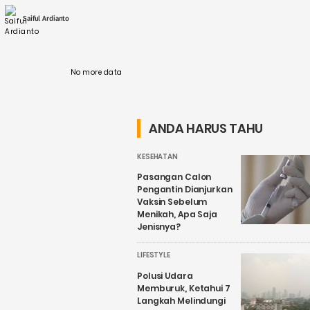
maupun aktivitas eksplorasi. Kementerian
ESDM menyebut keputusan ini diambil untuk
Saiful Ardianto
....
No more data
ANDA HARUS TAHU
KESEHATAN
Pasangan Calon
Pengantin Dianjurkan
Vaksin Sebelum
Menikah, Apa Saja
Jenisnya?
LIFESTYLE
Polusi Udara
Memburuk, Ketahui 7
Langkah Melindungi