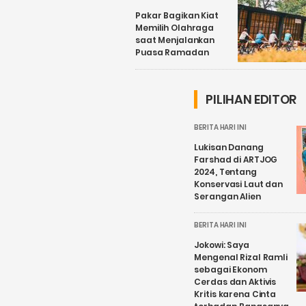
Pakar Bagikan Kiat
Memilih Olahraga
saat Menjalankan
Puasa Ramadan
PILIHAN EDITOR
BERITA HARI INI
Lukisan Danang
Farshad di ARTJOG
2024, Tentang
Konservasi Laut dan
Serangan Alien
BERITA HARI INI
Jokowi: Saya
Mengenal Rizal Ramli
sebagai Ekonom
Cerdas dan Aktivis
Kritis karena Cinta